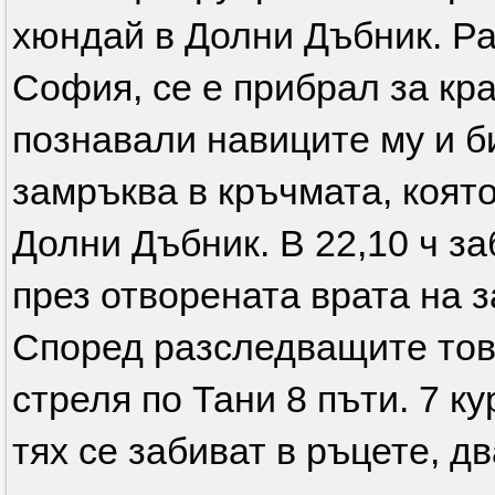
хюндай в Долни Дъбник. Раз
София, се е прибрал за кра
познавали навиците му и б
замръква в кръчмата, която
Долни Дъбник. В 22,10 ч з
през отворената врата на з
Според разследващите тов
стреля по Тани 8 пъти. 7 к
тях се забиват в ръцете, д