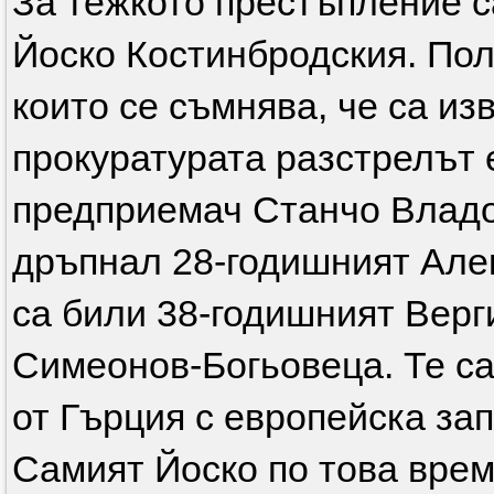
За тежкото престъпление с
Йоско Костинбродския. Пол
които се съмнява, че са и
прокуратурата разстрелът 
предприемач Станчо Владо
дръпнал 28-годишният Але
са били 38-годишният Верг
Симеонов-Богьовеца. Те са
от Гърция с европейска за
Самият Йоско по това врем