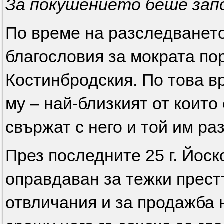
За покушението беше зап
По време на разследванет
благословия за мократа п
Костинбродския. По това вр
му – най-близкият от които
свържат с него и той им ра
През последните 25 г. Йоск
оправдаван за тежки прест
отвличания и за продажба 