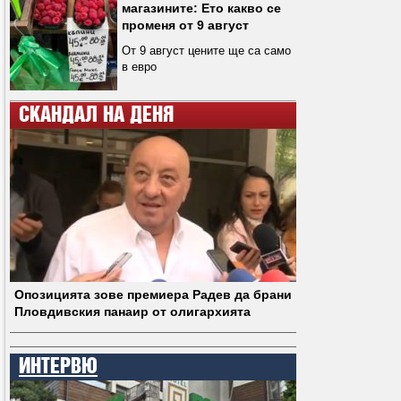
магазините: Ето какво се
променя от 9 август
От 9 август цените ще са само
в евро
СКАНДАЛ НА ДЕНЯ
Опозицията зове премиера Радев да брани
Пловдивския панаир от олигархията
ИНТЕРВЮ