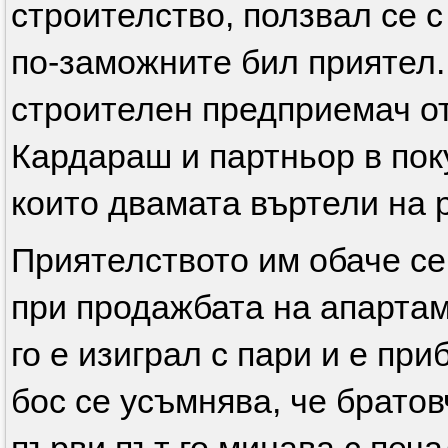
строителство, ползвал се с
по-заможните бил приятел.
строителен предприемач от
Кардараш и партньор в по
които двамата въртели на 
Приятелството им обаче се п
при продажбата на апартам
го е изиграл с пари и е пр
бос се усъмнява, че братов