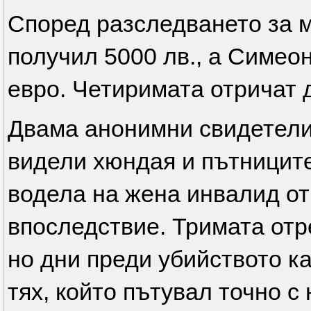
Според разследването за 
получил 5000 лв., а Симео
евро. Четиримата отричат 
Двама анонимни свидетели 
видели хюндая и пътниците
водела на жена инвалид от
впоследствие. Тримата отре
но дни преди убийството к
тях, който пътувал точно с 