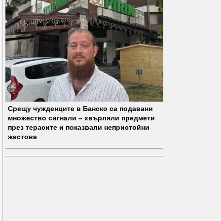
Срещу чужденците в Банско са подавани
множество сигнали – хвърляли предмети
през терасите и показвали непристойни
жестове