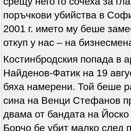
срещу него го сочеха за гл
поръчкови убийства в Софи
2001 г. името му беше зам
откуп у нас – на бизнесме
Костинбродския попада в а
Найденов-Фатик на 19 авгус
бяха намерени. Той беше р
сина на Венци Стефанов п
двама от бандата на Йоско
Борчо бе убит малко след 