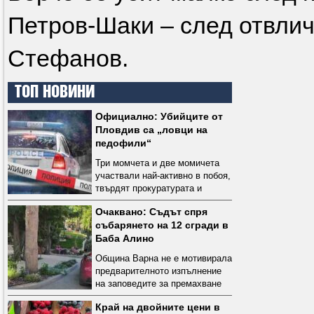
Петров-Шаки – след отвлич
Стефанов.
ТОП НОВИНИ
Официално: Убийците от
Пловдив са „ловци на
педофили“
Три момчета и две момичета
участвали най-активно в побоя,
твърдят прокуратурата и
полицията
Очаквано: Съдът спря
събарянето на 12 сгради в
Баба Алино
Община Варна не е мотивирала
предварителното изпълнение
на заповедите за премахване
Край на двойните цени в