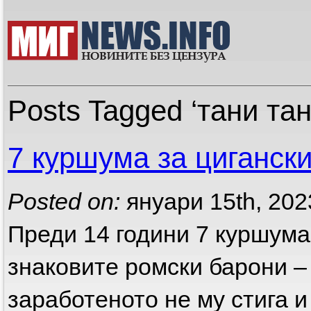
Posts Tagged ‘тани тан
7 куршума за цигански
Posted on:
януари 15th, 20
Преди 14 години 7 куршума
знаковите ромски барони – 
заработеното не му стига 