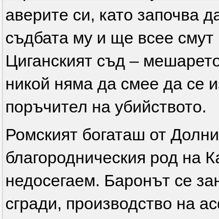
аверите си, като започва д
съдбата му и ще всее смут
Циганският съд – мешарето
никой няма да смее да се 
поръчител на убийството.
Ромският богаташ от Долни
благородническия род на К
недосегаем. Баронът се за
сгради, производство на ас