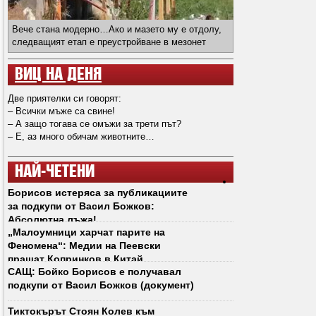
Вече стана модерно…Ако и мазето му е отдолу,
следващият етап е преустройване в мезонет
ВИЦ НА ДЕНЯ
Две приятелки си говорят:
– Всички мъже са свине!
– А защо тогава се омъжи за трети път?
– Е, аз много обичам животните…
НАЙ-ЧЕТЕНИ
Борисов истеряса за публикациите
за подкупи от Васил Божков:
Абсолютна лъжа!
„Малоумници харчат парите на
Феномена“: Медии на Пеевски
пращат Копринков в Китай
САЩ: Бойко Борисов е получавал
подкупи от Васил Божков (документ)
Тиктокърът Стоян Колев към