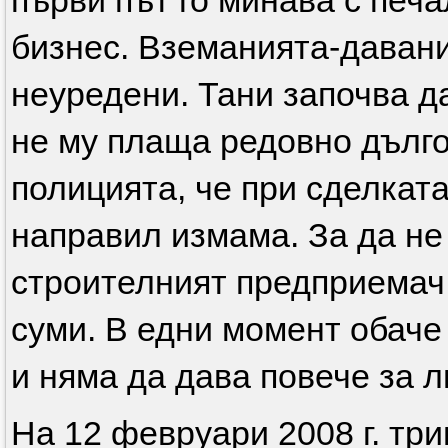
първи път го минава с печа
бизнес. Вземанията-даван
неуредени. Тани започва д
не му плаща редовно дълго
полицията, че при сделкат
направил измама. За да не
строителният предприемач
суми. В едни момент обаче
и няма да дава повече за л
На 12 февруари 2008 г. тр