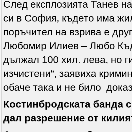
След експлозията Танев на
си в София, където има жи
поръчител на взрива е друг
Любомир Илиев – Любо Къдр
дължал 100 хил. лева, но г
изчистени“, заявиха крими
обаче така и не било дока
Костинбродската банда с
дал разрешение от килия