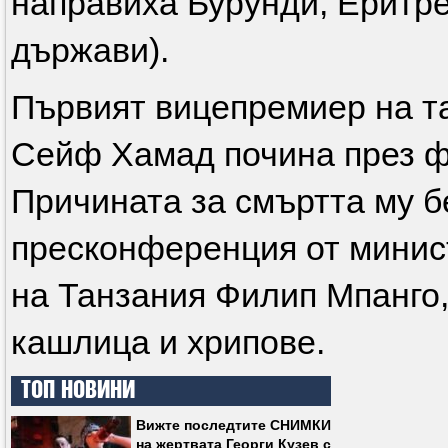
направиха Бурунди, Еритре
държави).
Първият вицепремиер на т
Сейф Хамад почина през ф
Причината за смъртта му б
пресконференция от минис
на Танзания Филип Мпанго,
кашлица и хрипове.
ТОП НОВИНИ
Вижте последтите СНИМКИ
на жертвата Георги Кузев с