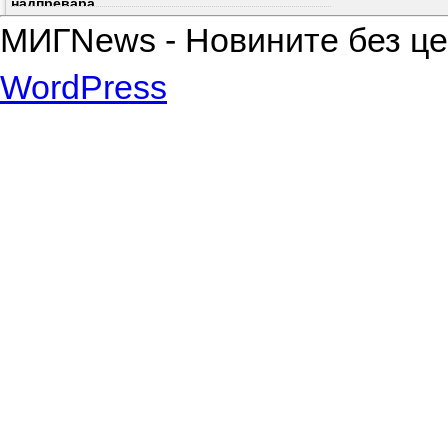
надпревара
МИГNews - Новините без цен
WordPress