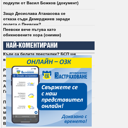
подкупи от Васил Божков (документ)
Защо Десислава Атанасова се
отказа съди Демерджиев заради
полета с Пеевски?
Пеевски вече пътува като
обикновените хора (снимки)
НАЙ-КОМЕНТИРАНИ
Къде са белите престилки? БСП ще
връща социализЪма у нас (снимки)
Румен Радев не се срива. Срива се
политическият модел, който той
победи
Асен Василев е сигурен: Андрей
Гюров ще е президент на България
Патриарх Даниил прекъсна литургия
заради освирквания срещу
Митрофанова
В услуга на Андрей Гюров: Даниел
Вълчев се отказа от президентската