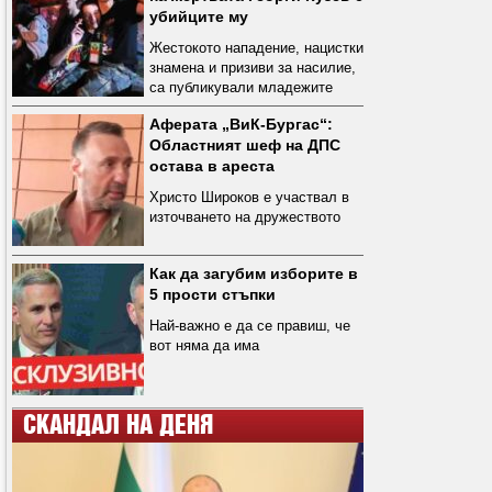
убийците му
Жестокото нападение, нацистки
знамена и призиви за насилие,
са публикували младежите
Аферата „ВиК-Бургас“:
Областният шеф на ДПС
остава в ареста
Христо Широков е участвал в
източването на дружеството
Как да загубим изборите в
5 прости стъпки
Най-важно е да се правиш, че
вот няма да има
СКАНДАЛ НА ДЕНЯ