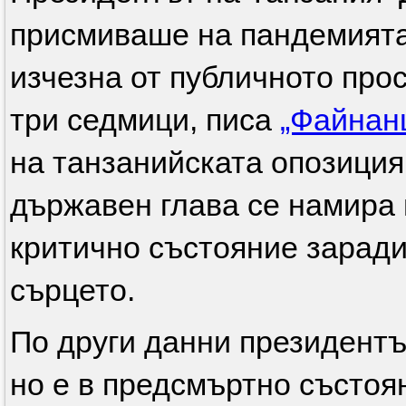
присмиваше на пандемията 
изчезна от публичното прос
три седмици, писа
„Файнан
на танзанийската опозиция
държавен глава се намира 
критично състояние заради
сърцето.
По други данни президентъ
но е в предсмъртно състоя