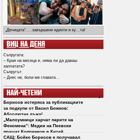
„Дечицата“…..завършени идиоти и ку…та!
ВИЦ НА ДЕНЯ
Съпругата:
– Края на месеца е, няма ли да даваш
заплатата?
Съпругът:
– Днес не, боли ме главата…
НАЙ-ЧЕТЕНИ
Борисов истеряса за публикациите
за подкупи от Васил Божков:
Абсолютна лъжа!
„Малоумници харчат парите на
Феномена“: Медии на Пеевски
пращат Копринков в Китай
САЩ: Бойко Борисов е получавал