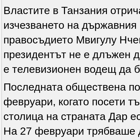
Властите в Танзания отрич
изчезването на държавния 
правосъдието Мвигулу Нчемб
президентът не е длъжен д
е телевизионен водещ да б
Последната обществена по
февруари, когато посети т
столица на страната Дар е
На 27 февруари трябваше 