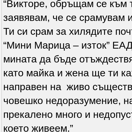
“Викторе, обръщам се към т
заявявам, че се срамувам 
Ти си срам за хилядите по
“Мини Марица – изток” ЕАД
мината да бъде отъждествя
като майка и жена ще ти ка
направен на живо същество
човешко недоразумение, на
прекалено много и недопус
което живеем.”