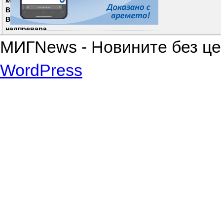
Митрофанова
В услуга на Андрей Гюров: Даниел
Вълчев се отказа от президентската
надпревара
МИГNews - Новините без цен
WordPress