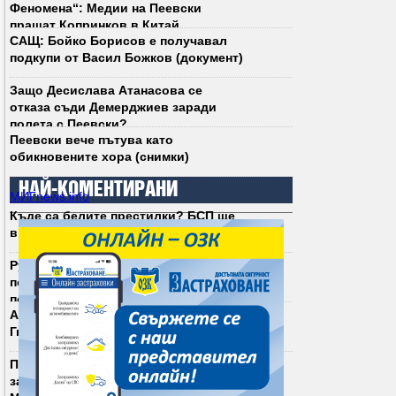
Феномена“: Медии на Пеевски
пращат Копринков в Китай
САЩ: Бойко Борисов е получавал
подкупи от Васил Божков (документ)
Защо Десислава Атанасова се
отказа съди Демерджиев заради
полета с Пеевски?
Пеевски вече пътува като
обикновените хора (снимки)
НАЙ-КОМЕНТИРАНИ
МИГnews.info
Къде са белите престилки? БСП ще
връща социализЪма у нас (снимки)
Румен Радев не се срива. Срива се
политическият модел, който той
победи
Асен Василев е сигурен: Андрей
Гюров ще е президент на България
Патриарх Даниил прекъсна литургия
заради освирквания срещу