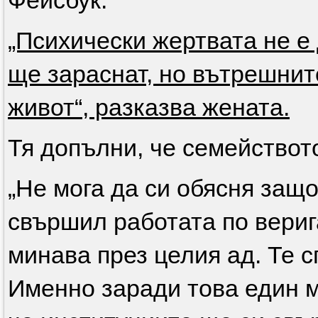
Фейсбук.
„Психически жертвата не е
ще зараснат, но вътрешнит
живот“, разказва жената.
Тя допълни, че семействот
„Не мога да си обясня защо
свършил работата по верига
минава през целия ад. Те с
Именно заради това един 