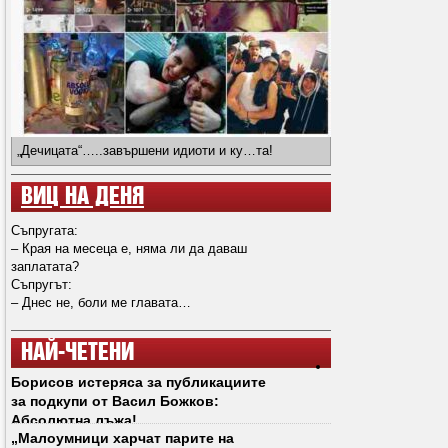
„Дечицата“…..завършени идиоти и ку…та!
ВИЦ НА ДЕНЯ
Съпругата:
– Края на месеца е, няма ли да даваш
заплатата?
Съпругът:
– Днес не, боли ме главата…
НАЙ-ЧЕТЕНИ
Борисов истеряса за публикациите
за подкупи от Васил Божков:
Абсолютна лъжа!
„Малоумници харчат парите на