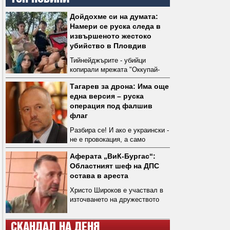
Дойдохме си на думата:
Намери се руска следа в
извършеното жестоко
убийство в Пловдив
Тийнейджърите - убийци
копирали мрежата "Оккупай-
педофиляй“, свързана с руския
Тагарев за дрона: Има още
неонацист Максим
една версия – руска
Марцинкевич - Тесак
операция под фалшив
флаг
Разбира се! И ако е украински -
не е провокация, а само
грешка!
Аферата „ВиК-Бургас“:
Областният шеф на ДПС
остава в ареста
Христо Широков е участвал в
източването на дружеството
СКАНДАЛ НА ДЕНЯ