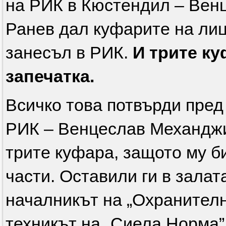
на РИК в Кюстендил – Вен
Ранев дал куфарите на лиц
занесъл в РИК.
И трите к
запечатка.
Всичко това потвърди пред
РИК – Венцеслав Механджи
трите куфара, защото му би
части. Оставили ги в залат
началникът на „Охранителн
техникът на „Сиела Норма”