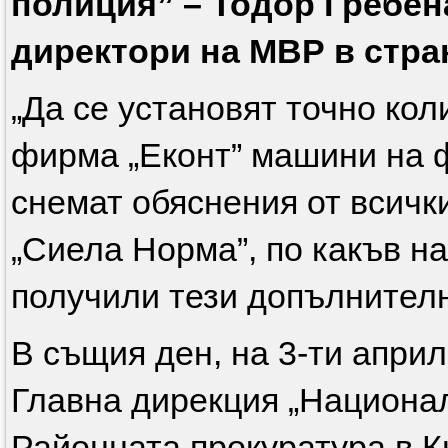
полиция” – Тодор Гребен
директори на МВР в стра
„Да се установят точно кол
фирма „Еконт” машини на 
снемат обяснения от всичк
„Сиела Норма”, по какъв на
получили тези допълнител
В същия ден, на 3-ти април
Главна дирекция „Национа
Районната прокуратура в К