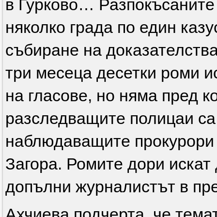
в Гурково… Разпокъсаните
няколко града по един казу
събиране на доказателства
три месеца десетки роми и
на гласове, но няма пред ко
разследващите полицаи са 
наблюдаващите прокурори 
Загора. Ромите дори искат
допълни журналистът в пре
Ахчиева подчерта, че тема