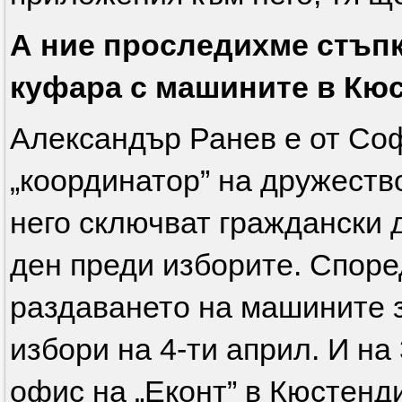
А ние проследихме стъпк
куфара с машините в Кю
Александър Ранев е от Со
„координатор” на дружеств
него сключват граждански до
ден преди изборите. Според
раздаването на машините 
избори на 4-ти април. И на 
офис на „Еконт” в Кюстенд