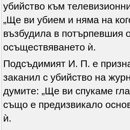
убийство към телевизионни
„Ще ви убием и няма на кого
възбудила в потърпевшия о
осъществяването ѝ.
Подсъдимият И. П. е призна
заканил с убийство на журн
думите: „Ще ви спукаме гла
също е предизвикало осно
ѝ.