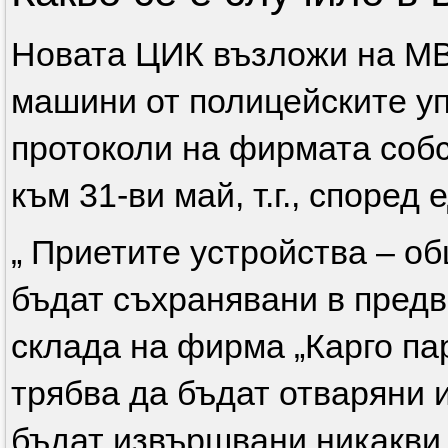
Новата ЦИК възложи на МВ
машини от полицейските уп
протоколи на фирмата собс
към 31-ви май, т.г., според
„ Приетите устройства – об
бъдат съхранявани в предв
склада на фирма „Карго па
трябва да бъдат отваряни и
бъдат извършвани никакви 