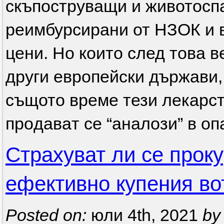
скъпоструващи и животосп
реимбурсирани от НЗОК и в
цени. Но които след това в
други европейски държави, 
същото време тези лекарст
пpoдaвaт ce “aнaлoзи” в oп
Страхуват ли се прок
ефективно купения во
Posted on:
юли 4th, 2021
by