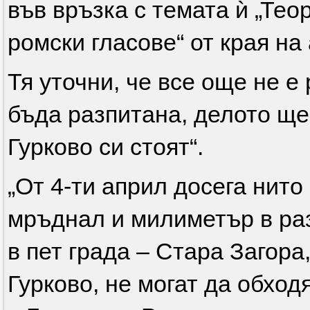
във връзка с темата ѝ „Тео
ромски гласове“ от края на
Тя уточни, че все още не е
бъда разпитана, делото ще
Гурково си стоят“.
„От 4-ти април досега нит
мръднал и милиметър в раз
в пет града – Стара Загора
Гурково, не могат да обход