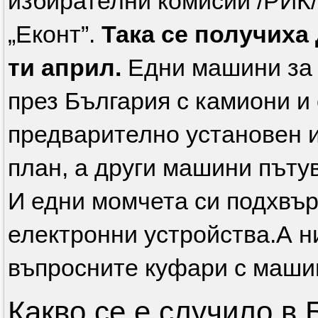
избирателни комисии /РИК
„Еконт”.
Така се получиха 
ти април.
Едни машини за 
през България с камиони и 
предварително установен 
план, а други машини пъту
И едни момчета си подхвър
електронни устройства.А н
въпросните куфари с маши
Какво се е случило в