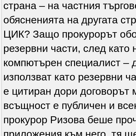
страна – на частния търго
обясненията на другата стр
ЦИК? Защо прокурорът обо
резервни части, след като
компютърен специалист – д
използват като резервни ч
е цитиран дори договорът 
всъщност е публичен и всек
прокурор Ризова беше проч
приложения към него, тя щ