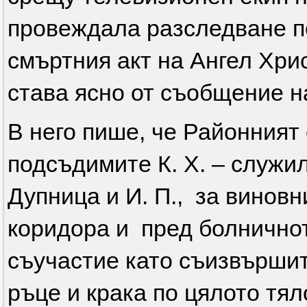
провеждала разследване по
смъртния акт на Ангел Хрис
става ясно от съобщение н
В него пише, че Районният
подсъдимите К. Х. – служи
Дупница и И. П., за виновни
коридора и пред болничнот
съучастие като съизвършит
ръце и крака по цялото тял