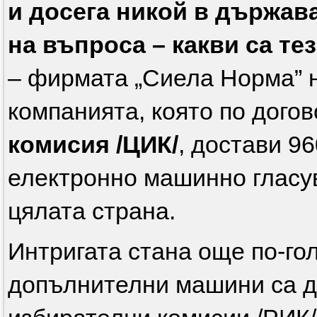
и досега никой в държав
на въпроса – какви са т
– фирмата „Сиела Норма” н
компанията, която по дого
комисия /ЦИК/
, достави 9
електронно машинно гласув
цялата страна.
Интригата стана още по-гол
допълнителни машини са д