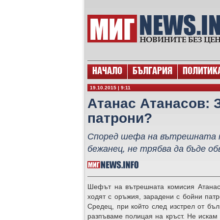
НАЧАЛО
БЪЛГАРИЯ
ПОЛИТИК
19.10.2015 | 9:11
Атанас Атанасов: 
патрони?
Според шефа на вътрешната к
бежанец, не трябва да бъде об
Шефът на вътрешната комисия Атанас
ходят с оръжия, зарадени с бойни пат
Средец, при който след изстрел от бъл
разпъваме полицая на кръст. Не искам