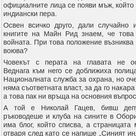
официалните лица се появи мъж, който 
индиански пера.
Освен всичко друго, дали случайно 
книгите на Майн Рид знаем, че това
войната. При това положение възниква 
воюва?
Човекът с перата на главата не ос
Веднага към него се доближиха полица
Националната служба за охрана, но оче
няма съответната власт, за да го накара
а това пак ни връща на основния въпрос
А
той е Николай Гацев, бивш деп
ръководеше и клуба на сините в Обор
има блог, който списва, а страницата
отваря след като се напише „Синият ин