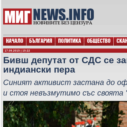
НАЧАЛО
БЪЛГАРИЯ
ПОЛИТИКА
ОБЩЕСТВО
СКА
17.09.2015 | 15:22
Бивш депутат от СДС се за
индиански пера
Синият активист застана до о
и стоя невъзмутимо със своята 