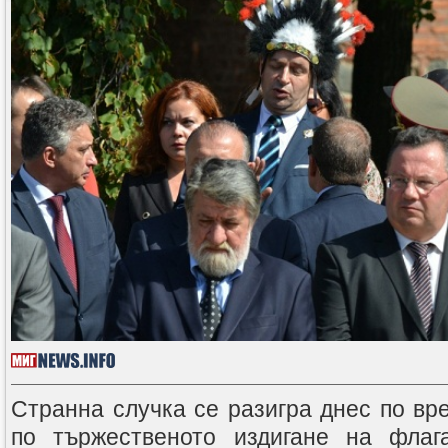
Странна случка се разигра днес по вр
по тържественото издигане на фла