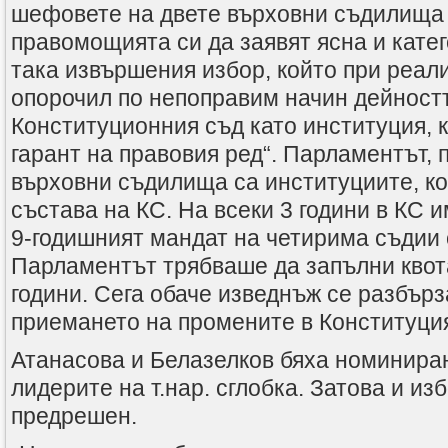
шефовете на двете върховни съдилища 
правомощията си да заявят ясна и кате
така извършения избор, който при реал
опорочил по непоправим начин дейност
Конституционния съд като институция, 
гарант на правовия ред“. Парламентът, 
върховни съдилища са институциите, к
състава на КС. На всеки 3 години в КС 
9-годишният мандат на четирима съдии 
Парламентът трябваше да запълни квот
години. Сега обаче изведнъж се разбърз
приемането на промените в Конституци
Атанасова и Белазелков бяха номинира
лидерите на т.нар. сглобка. Затова и и
предрешен.