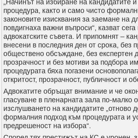
„Начинът на избиране на кандидатите и
процедура, както и само чисто формалн
законовите изисквания за заемане на д
повдигнаха важни въпроси“, казват сега
адвокатските съвета. И припомнят – ка
внесени в последния ден от срока, без 
обществено обсъждане, без експертен де
прозрачност и без мотиви за подбора им
процедурата бяха погазени основопола
откритост, прозрачност, публичност и о
Адвокатите обръщат внимание и че око
гласуване в пленарната зала по-малко о
изслушването на кандидатите „отново 
формалния подход към процедурата и у
предрешеност на избора“.
Според тях престижът на КС е уронен, з