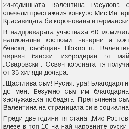
24-годишната Валентина Расулова 
спечели престижния конкурс Мис Интер
Красавицата бе коронована в германския
В надпреварата участваха 60 момичет
национални костюми, вечерни и кок
бански, съобщава Bloknot.ru. Валенти
червен бански, избродиран от ма
„Сваровски“. Освен короната тя получ
от 35 хиляди долара.
„Щастлива съм! Русия, ура! Благодаря н
до мен. Безумно съм им благодарна
заслужаваха победата! Препълнена съм
Валентина на страницата си в социална
Преди две години тя стана „Мис Ростов 
влезе в топ 10 на най-чаровните руски