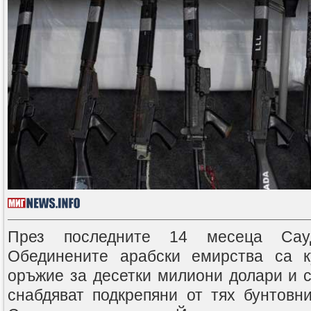
През последните 14 месеца Сау
Обединените арабски емирства са к
оръжие за десетки милиони долари и с
снабдяват подкрепяни от тях бунтовни