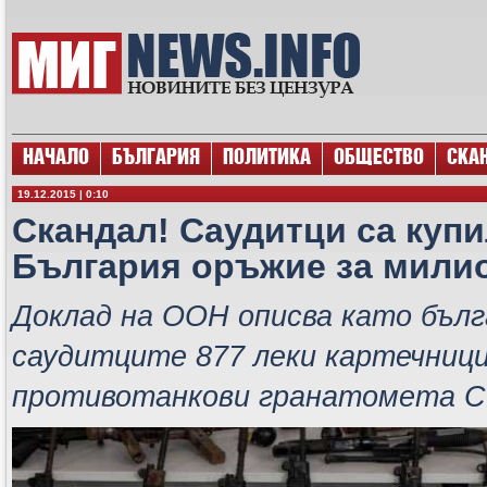
НАЧАЛО
БЪЛГАРИЯ
ПОЛИТИКА
ОБЩЕСТВО
СКА
19.12.2015 | 0:10
Скандал! Саудитци са купи
България оръжие за мили
Доклад на ООН описва като бълг
саудитците 877 леки картечници
противотанкови гранатомета С