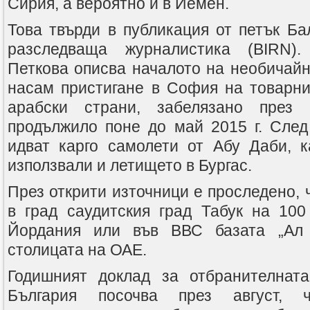
Сирия, а вероятно и в Йемен.
Това твърди в публикация от петък Ба
разследваща журналистика (BIRN).
Петкова описва началото на необичайн
насам пристигане в София на товарни
арабски страни, забелязано през 
продължило поне до май 2015 г. След
идват карго самолети от Абу Даби, к
използвали и летището в Бургас.
През открити източници е проследено, 
в град саудитския град Табук на 100
Йордания или във ВВС базата „Ал
столицата на ОАЕ.
Годишният доклад за отбранителнат
България посочва през август, 