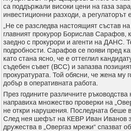
са поддържали високи цени на газа зар
инвестиционни разходи, а регулаторът е
„Не се разследва настоящият състав на 
главният прокурор Борислав Сарафов, к
заедно с прокурори и агенти на ДАНС. Т
подробности. Сарафов се появи пред к
като стана ясно, че е оттеглил кандида
съдебен съвет (ВСС) и запазва позицият
прокуратурата. Той обясни, че жена му г
добър в оперативната работа.
През годините различните ръководства 
направиха множество проверки на „Овер
не откри нарушения. Последната беше в 
След нея шефът на КЕВР Иван Иванов з
дружества в „Овергаз мрежи“ спазват о