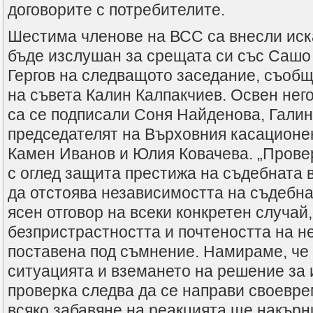
договорите с потребителите.
Шестима членове на ВСС са внесли ис
бъде изслушан за срещата си със Сашо 
Гергов на следващото заседание, съобщ
на съвета Калин Калпакчиев. Освен нег
са се подписали Соня Найденова, Галин
председателят на Върховния касационе
Камен Иванов и Юлия Ковачева. „Прове
с оглед защита престижа на съдебната 
да отстоява независимостта на съдебна
ясен отговор на всеки конкретен случай,
безпристрастността и почтеността на н
поставена под съмнение. Намираме, че
ситуацията и вземането на решение за
проверка следва да се направи своевр
всяко забавяне на реакцията ще накър