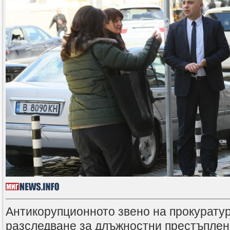
Антикорупционното звено на прокурату
разследване за длъжностни престъплен