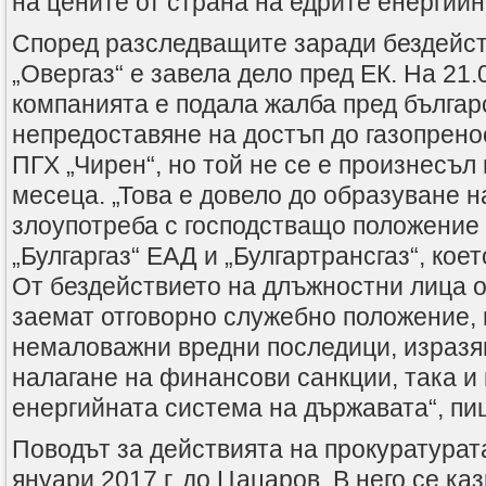
на цените от страна на едрите енергийн
Според разследващите заради бездейс
„Овергаз“ е завела дело пред ЕК. На 21.0
компанията е подала жалба пред българ
непредоставяне на достъп до газопрено
ПГХ „Чирен“, но той не се е произнесъл 
месеца. „Това е довело до образуване н
злоупотреба с господстващо положение
„Булгаргаз“ ЕАД и „Булгартрансгаз“, кое
От бездействието на длъжностни лица о
заемат отговорно служебно положение, 
немаловажни вредни последици, изразя
налагане на финансови санкции, така и
енергийната система на държавата“, пи
Поводът за действията на прокуратурата
януари 2017 г. до Цацаров. В него се ка