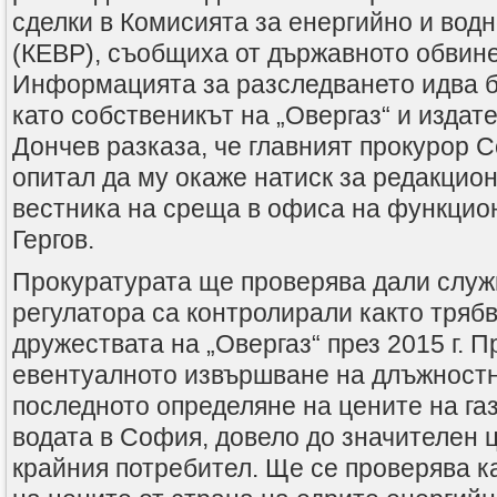
сделки в Комисията за енергийно и вод
(КЕВР), съобщиха от държавното обвин
Информацията за разследването идва б
като собственикът на „Овергаз“ и издате
Дончев разказа, че главният прокурор 
опитал да му окаже натиск за редакцио
вестника на среща в офиса на функцио
Гергов.
Прокуратурата ще проверява дали служ
регулатора са контролирали както тряб
дружествата на „Овергаз“ през 2015 г. П
евентуалното извършване на длъжностн
последното определяне на цените на газ
водата в София, довело до значителен ц
крайния потребител. Ще се проверява к