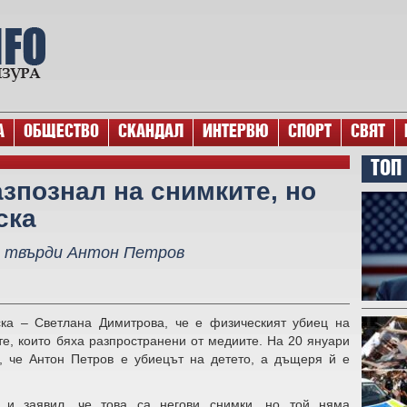
А
ОБЩЕСТВО
СКАНДАЛ
ИНТЕРВЮ
СПОРТ
СВЯТ
ТОП
азпознал на снимките, но
ска
е, твърди Антон Петров
ка – Светлана Димитрова, че е физическият убиец на
те, които бяха разпространени от медиите. На 20 януари
и, че Антон Петров е убиецът на детето, а дъщеря й е
 и заявил, че това са негови снимки, но той няма