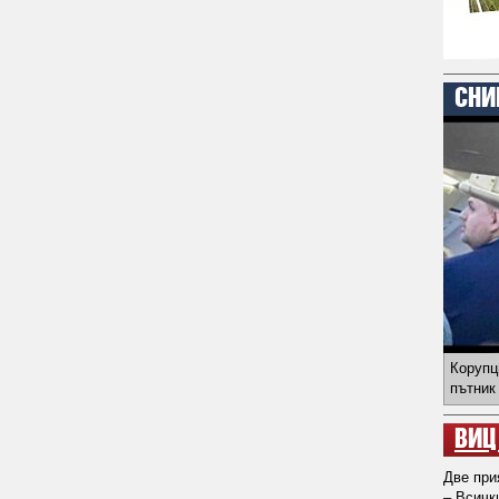
СНИ
Корупц
пътник
ВИЦ
Две при
– Всичк