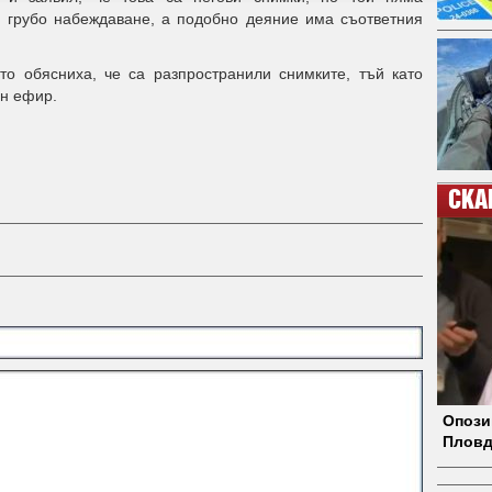
а грубо набеждаване, а подобно деяние има съответния
то обясниха, че са разпространили снимките, тъй като
ен ефир.
СКА
Опози
Пловд