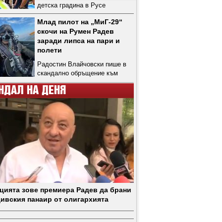
детска градина в Русе
Млад пилот на „МиГ-29“
скочи на Румен Радев
заради липса на пари и
полети
Радостин Влайчовски пише в
скандално обръщение към
премиера, че напуска по
НДАЛ НА ДЕНЯ
собствено желание, защото
няма перспектива
цията зове премиера Радев да брани
ивския панаир от олигархията