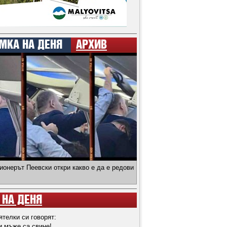
МКА НА ДЕНЯ
АРХИВ
ионерът Пеевски откри какво е да е редови
 НА ДЕНЯ
ятелки си говорят:
и мъже са свине!