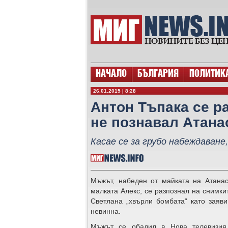
НАЧАЛО
БЪЛГАРИЯ
ПОЛИТИК
26.01.2015 | 8:28
Антон Тъпака се р
не познавал Атана
Касае се за грубо набеждаван
Мъжът, набеден от майката на Атанас
малката Алекс, се разпознал на снимки
Светлана „хвърли бомбата“ като заяв
невинна.
Мъжът се обадил в Нова телевизия