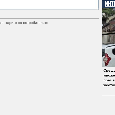
ИНТ
оментарите на потребителите.
Срещу
множе
през 
жесто