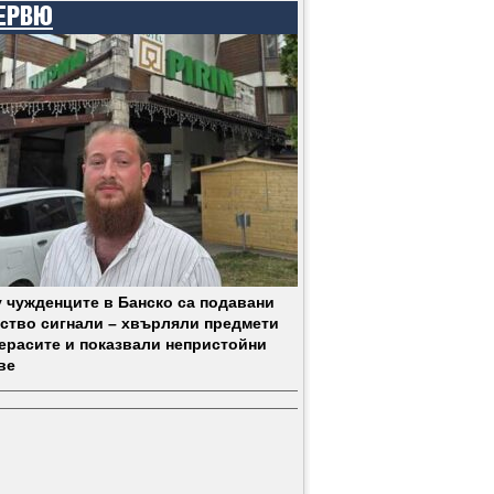
ЕРВЮ
 чужденците в Банско са подавани
ство сигнали – хвърляли предмети
терасите и показвали непристойни
ве