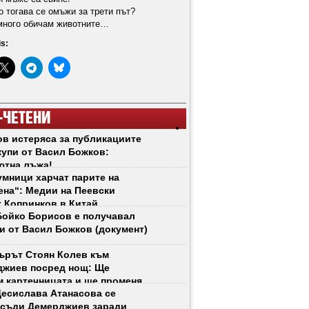
о тогава се омъжи за трети път?
 много обичам животните…
is:
-ЧЕТЕНИ
в истеряса за публикациите
купи от Васил Божков:
ютна лъжа!
мници харчат парите на
на“: Медии на Пеевски
 Копринков в Китай
ойко Борисов е получавал
и от Васил Божков (документ)
ърът Стоян Колев към
джиев посред нощ: Ще
 картечницата и ще променя
есислава Атанасова се
 рязко!
 съди Демерджиев заради