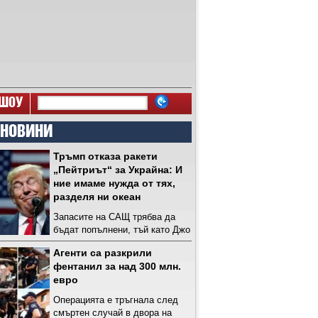
ШОУ
 НОВИНИ
Тръмп отказа ракети
„Пейтриът“ за Украйна: И
ние имаме нужда от тях,
разделя ни океан
Запасите на САЩ трябва да
бъдат попълнени, тъй като Джо
Байдън е предоставил на
Агенти са разкрили
Украйна "много оръжия
фентанил за над 300 млн.
безплатно"
евро
Операцията е тръгнала след
смъртен случай в двора на