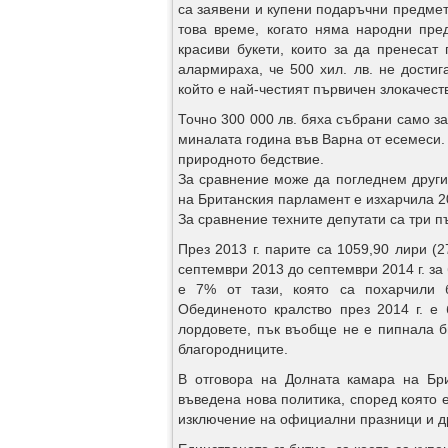
са заявени и купени подаръчни предмети 
това време, когато няма народни пред
красиви букети, които за да пренесат
алармираха, че 500 хил. лв. не дости
който е най-честият първичен злокачест
Точно 300 000 лв. бяха събрани само з
миналата година във Варна от есемеси
природното бедствие.
За сравнение може да погледнем други
на Британския парламент е изхарчила 20
За сравнение техните депутати са три п
През 2013 г. парите са 1059,90 лири (2
септември 2013 до септември 2014 г. за
е 7% от тази, която са похарчили б
Обединеното кралство през 2014 г. е
лордовете, пък въобще не е пипнала б
благородниците.
В отговора на Долната камара на Бри
въведена нова политика, според която 
изключение на официални празници и д