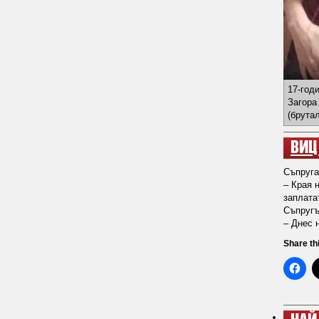
17-год
Загора
(брута
ВИЦ
Съпруга
– Края 
заплата
Съпругъ
– Днес 
Share th