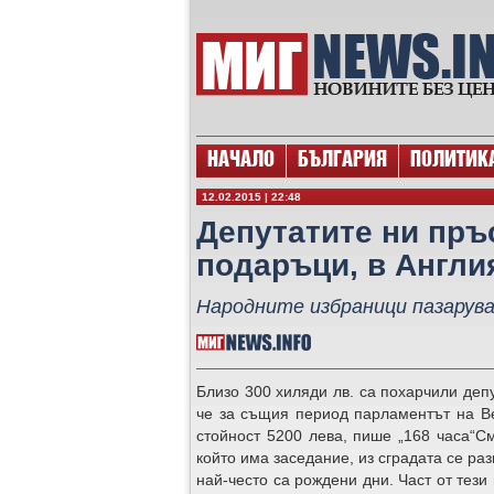
НАЧАЛО
БЪЛГАРИЯ
ПОЛИТИК
12.02.2015 | 22:48
Депутатите ни пръс
подаръци, в Англия
Народните избраници пазарува
Близо 300 хиляди лв. са похарчили депу
че за същия период парламентът на Ве
стойност 5200 лева, пише „168 часа“С
който има заседание, из сградата се раз
най-често са рождени дни. Част от тези