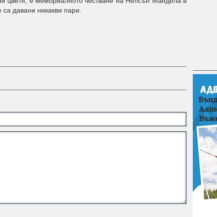
ени цветя, е мемориалното честване на Нелсън Мандела в
е са давани никакви пари.