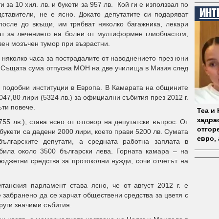
за 10 хил. лв. и букети за 957 лв. Кой ги е използвал по
ИНТ
ставители, не е ясно. Докато депутатите си подаряват
 после до вкъщи, им трябват няколко багажника, лекари
гат за лечението на болни от мултиформен глиобластом,
вен мозъчен тумор при възрастни.
а няколко часа за пострадалите от наводнението през юни
. Същата сума отпусна МОН на две училища в Мизия след
 подобни институции в Европа. В Камарата на общините
47,80 лири (5324 лв.) за официални събития през 2012 г.
ъти повече.
Теа и
задрас
755 лв.), става ясно от отговор на депутатски въпрос. От
отгоре
 букети са дадени 2000 лири, което прави 5200 лв. Сумата
евро, 
ългарските депутати, а средната работна заплата в
 била около 3500 български лева. Горната камара – на
юджетни средства за протоколни нужди, сочи отчетът на
танския парламент става ясно, че от август 2012 г. е
е забранено да се харчат обществени средства за цветя с
руги значими събития.