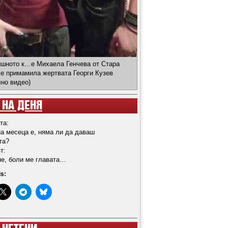
ишното к…е Михаела Генчева от Стара
 е примамила жертвата Георги Кузев
лно видео)
 НА ДЕНЯ
та:
на месеца е, няма ли да даваш
та?
т:
не, боли ме главата…
is: