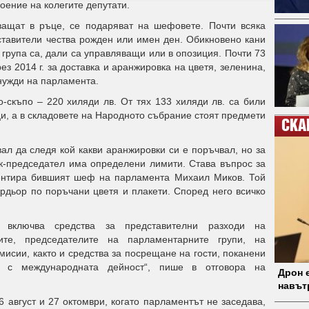
оение на колегите депутати.
хващат в ръце, се подаряват на шефовете. Почти всяка
ставители чества рожден или имен ден. Обикновено кани
я група са, дали са управляващи или в опозиция. Почти 73
ез 2014 г. за доставка и аранжировка на цветя, зеленина,
 нужди на парламента.
-скъпо – 220 хиляди лв. От тях 133 хиляди лв. са били
и, а в складовете на Народното събрание стоят предмети
СКА
вал да следя кой какви аранжировки си е поръчвал, но за
ик-председател има определени лимити. Става въпрос за
ентира бившият шеф на парламента Михаил Миков. Той
рдьор по поръчани цветя и плакети. Според него всичко
 включва средства за представителни разходи на
лите, председателите на парламентарните групи, на
исии, както и средства за посрещане на гости, поканени
 с международната дейност“, пише в отговора на
Дрон е
навът
6 август и 27 октомври, когато парламентът не заседава,