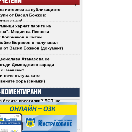
-ЧЕТЕНИ
в истеряса за публикациите
купи от Васил Божков:
ютна лъжа!
мници харчат парите на
на“: Медии на Пеевски
 Копринков в Китай
ойко Борисов е получавал
и от Васил Божков (документ)
есислава Атанасова се
 съди Демерджиев заради
 с Пеевски?
и вече пътува като
вените хора (снимки)
-КОМЕНТИРАНИ
а белите престилки? БСП ще
социализЪма у нас (снимки)
Радев не се срива. Срива се
ческият модел, който той
и