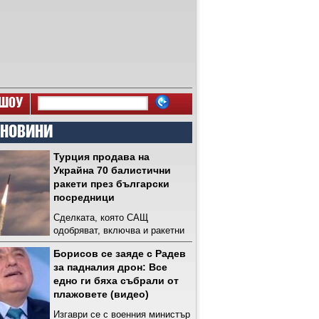
ШОУ
 НОВИНИ
Турция продава на
Украйна 70 балистични
ракети през български
посредници
Сделката, която САЩ
одобряват, включва и ракетни
системи за многократно
Борисов се заяде с Радев
изстрелване, както и касетъчни
за падналия дрон: Все
боеприпаси
едно ги бяха събрали от
плажовете (видео)
Изгаври се с военния министър