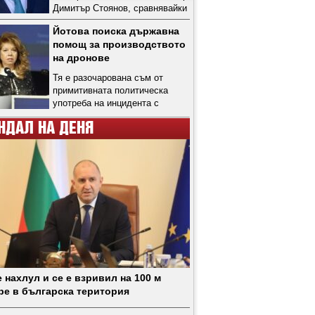
Димитър Стоянов, сравнявайки
го с голото рамо на
Йотова поиска държавна
външния министър Велислава
помощ за производството
Петрова-Чамова, заради
на дронове
тениската, с която беше
облечен, на която видимо беше
Тя е разочарована съм от
изписано "Кинтекс", но
примитивната политическа
впоследствие изтрито в
употреба на инцидента с
репортажите
украински дрон
НДАЛ НА ДЕНЯ
 нахлул и се е взривил на 100 м
ре в българска територия