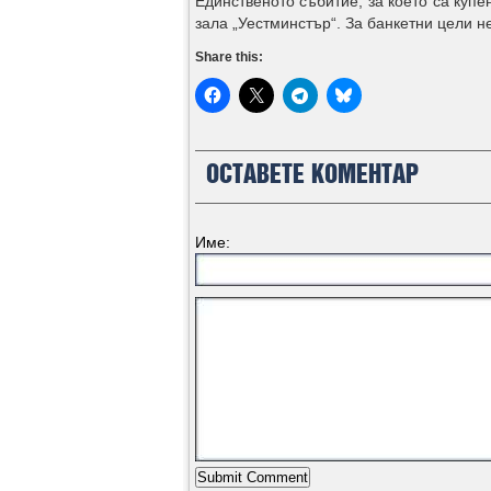
Единственото събитие, за което са куп
зала „Уестминстър“. За банкетни цели н
Share this:
ОСТАВЕТЕ КОМЕНТАР
Име: