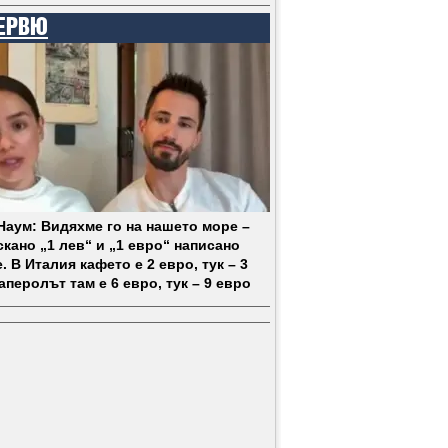
ЕРВЮ
 Наум: Видяхме го на нашето море –
кано „1 лев“ и „1 евро“ написано
. В Италия кафето е 2 евро, тук – 3
аперолът там е 6 евро, тук – 9 евро