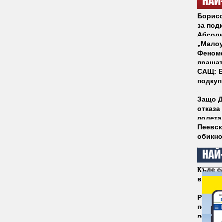
НАЙ
Борисо
за под
Абсол
„Малоу
Феноме
пращат
САЩ: Б
подкуп
Защо Д
отказа
полета
Пеевск
обикно
НАЙ
Къде с
връща 
Румен 
полити
побед