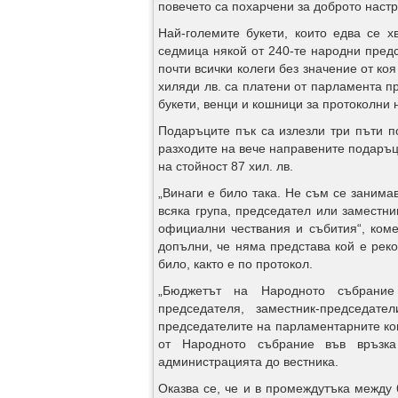
повечето са похарчени за доброто настр
Най-големите букети, които едва се 
седмица някой от 240-те народни пред
почти всички колеги без значение от ко
хиляди лв. са платени от парламента пр
букети, венци и кошници за протоколни
Подаръците пък са излезли три пъти по
разходите на вече направените подаръц
на стойност 87 хил. лв.
„Винаги е било така. Не съм се занима
всяка група, председател или заместн
официални чествания и събития“, ком
допълни, че няма представа кой е реко
било, както е по протокол.
„Бюджетът на Народното събрание
председателя, заместник-председате
председателите на парламентарните ком
от Народното събрание във връзка
администрацията до вестника.
Оказва се, че и в промеждутъка между 