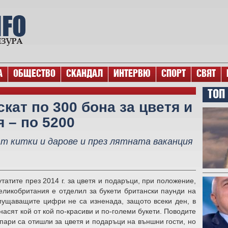
А
ОБЩЕСТВО
СКАНДАЛ
ИНТЕРВЮ
СПОРТ
СВЯТ
ТОП
кат по 300 бона за цветя и
 – по 5200
т китки и дарове и през лятната ваканция
татите през 2014 г. за цветя и подаръци, при положение,
ликобритания е отделил за букети британски паунди на
мущаващите цифри не са изненада, защото всеки ден, в
насят кой от кой по-красиви и по-големи букети. Поводите
 пари са отишли за цветя и подаръци на външни гости, но