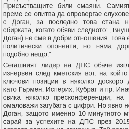
Присъстващите били смаяни. Самия
време се опитва да опровергае слухове
с Доган, за последно това стана н
сбирката, когато обяви следното: „Внуш
Доган) не сме в добри отношения. Това 
политически опоненти, но няма дор
подобно нещо.“
Сегашният лидер на ДПС обаче изгл
изнервен след кметския вот, на който
ключови позиции в няколко доскоро 
като Гърмен, Исперих, Кубрат и пр. Ин
свика няколко пресконференции, на 
омаловажи загубата с цифри. Но явно не
Доган, защото именно 10-минутното м
сарай за успехите на ДПС през 2015