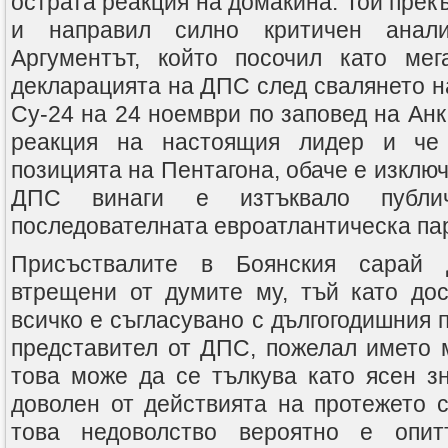
острата реакция на домакина. Той прек
и направил силно критичен анали
Аргументът, който посочил като ме
декларацията на ДПС след свалянето н
Су-24 на 24 ноември по заповед на Анк
реакция на настоящия лидер и че 
позицията на Пентагона, обаче е изклю
ДПС винаги е изтъквало публи
последователната евроатлантическа пар
Присъствалите в Боянския сарай 
втрещени от думите му, тъй като дос
всичко е съгласувано с дългогодишния 
представител от ДПС, пожелал името м
това може да се тълкува като ясен зн
доволен от действията на протежето с
това недоволство вероятно е опи