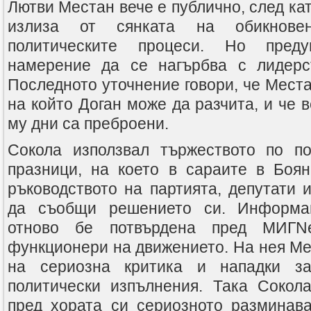
Лютви Местан вече е публично, след кат
излиза от сянката на обикнове
политическите процеси. Но пред
намерение да се нагърбва с лидерст
Последното уточнение говори, че Местан
на който Доган може да разчита, и че 
му дни са преброени.
Сокола използвал тържеството по по
празници, на което в сараите в Боя
ръководството на партията, депутати 
да съобщи решението си. Информац
отново бе потвърдена пред МИГNe
функционери на движението. На нея Ме
на сериозна критика и нападки за
политически изпълнения. Така Сокол
пред хората си сериозното разминав