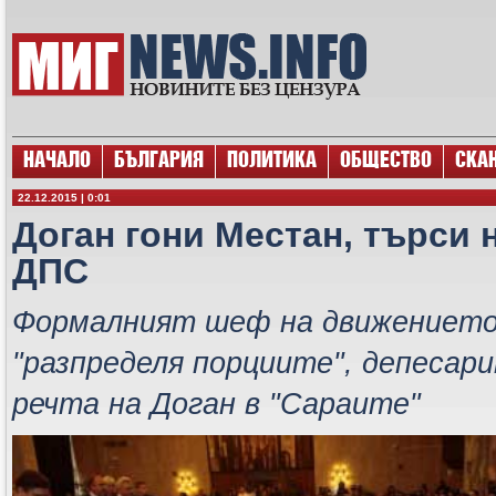
НАЧАЛО
БЪЛГАРИЯ
ПОЛИТИКА
ОБЩЕСТВО
СКА
22.12.2015 | 0:01
Доган гони Местан, търси 
ДПС
Формалният шеф на движението 
"разпределя порциите", депесари
речта на Доган в "Сараите"