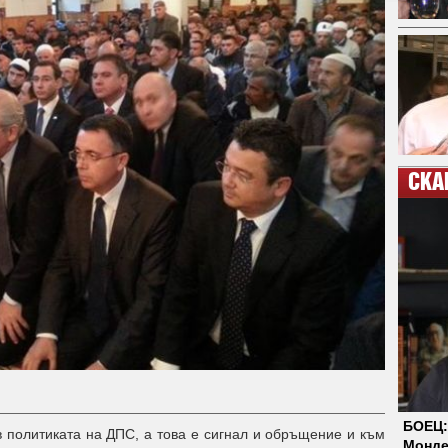
СКА
БОЕЦ:
в политиката на ДПС, а това е сигнал и обръщение и към
Монде