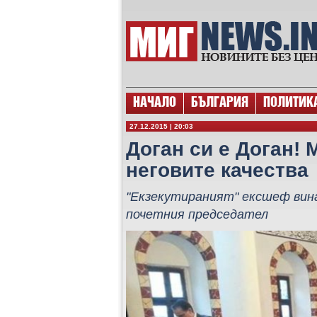
НАЧАЛО
БЪЛГАРИЯ
ПОЛИТИК
27.12.2015 | 20:03
Доган си е Доган! 
неговите качества
"Екзекутираният" ексшеф вина
почетния председател