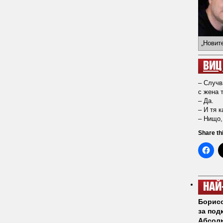
„Новит
ВИЦ
– Случв
с жена 
– Да.
– И тя 
– Нищо,
Share th
НАЙ
Борисо
за под
Абсол