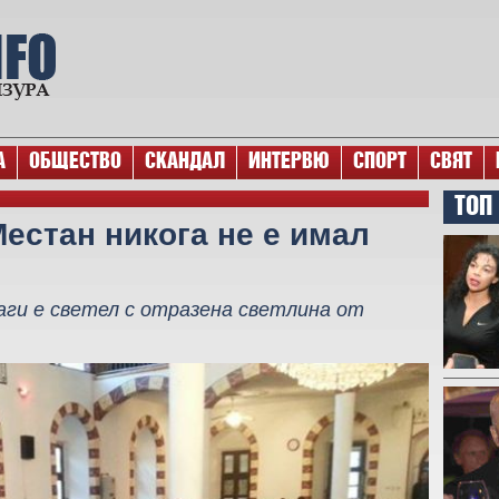
А
ОБЩЕСТВО
СКАНДАЛ
ИНТЕРВЮ
СПОРТ
СВЯТ
ТОП
Местан никога не е имал
ги е светел с отразена светлина от