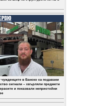
ЕРВЮ
 чужденците в Банско са подавани
ство сигнали – хвърляли предмети
терасите и показвали непристойни
ве