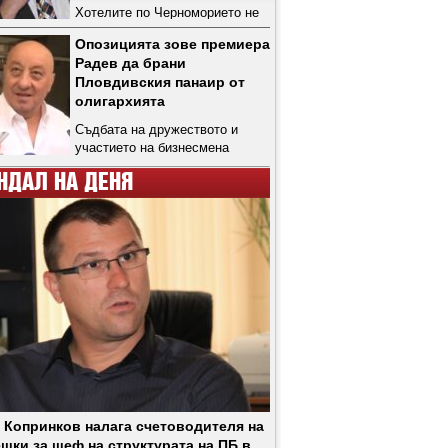
Хотелите по Черноморието не
могат да запълнят свободните
Опозицията зове премиера
си стаи дори през август
Радев да брани
Пловдивския панаир от
олигархията
Съдбата на дружеството и
участието на бизнесмена
Гергов се озоваха в ръцете на
НДАЛ НА ДЕНЯ
финансовия министър Гълъб
Донев
 Копринков налага счетоводителя на
шки за шеф на структурата на ПБ в