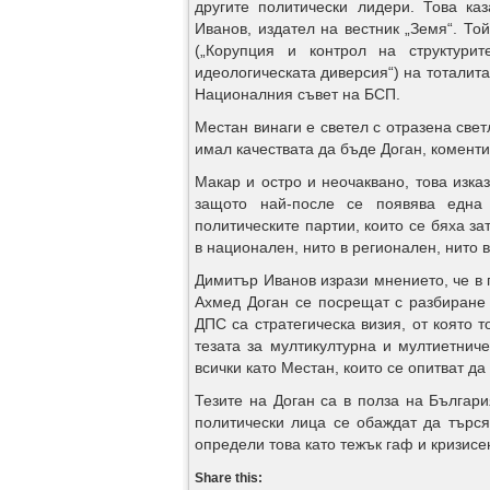
другите политически лидери. Това ка
Иванов, издател на вестник „Земя“. То
(„Корупция и контрол на структур
идеологическата диверсия“) на тоталит
Националния съвет на БСП.
Местан винаги е светел с отразена свет
имал качествата да бъде Доган, комент
Макар и остро и неочаквано, това изка
защото най-после се появява една 
политическите партии, които се бяха з
в национален, нито в регионален, нито в
Димитър Иванов изрази мнението, че в 
Ахмед Доган се посрещат с разбиране 
ДПС са стратегическа визия, от която т
тезата за мултикултурна и мултиетнич
всички като Местан, които се опитват да
Тезите на Доган са в полза на Българ
политически лица се обаждат да търся
определи това като тежък гаф и кризисе
Share this: