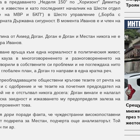
за в предаването „Неделя 150“ по „Хоризонт“ Димитър
Троян
й е известен и като последният началник на Шести отдел
ите на МВР и БКП“) в Шесто управление („Борба с
арната Държавна сигурност. В момента Иванов е и член на
ИНТ
лина от Ахмед Доган. Доган е Доган и Местан никога не е
ира Иванов.
зване връща към една нормалност в политическия живот,
кауза в многоговорененето и разноговорененето на
атворили в собствените си проблеми и не поглеждаха нито
 глобален план, а Доган го направи в една кратка реч.
преобладаващите обществени кръгове тезите от речта на
и с одобрение и че тезите на почетния председател на
ой не е отстъпвал никога досега: Доган винаги е налагал
еска заедност и изказването му предопределя залеза на
 променят това.
Срещу
множе
ия дори поради факта, че чуждестранни високопоставени
през 
т подкрепа за Местан, подчерта още анализаторът. Той
жесто
н пи ар.