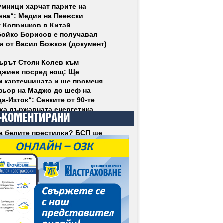
мници харчат парите на
на“: Медии на Пеевски
 Копринков в Китай
ойко Борисов е получавал
и от Васил Божков (документ)
ърът Стоян Колев към
джиев посред нощ: Ще
 картечницата и ще променя
ьор на Маджо до шеф на
 рязко!
а-Изток“: Сенките от 90-те
ха държавната енергетика
-КОМЕНТИРАНИ
а белите престилки? БСП ще
социализЪма у нас (снимки)
асилев е сигурен: Андрей
ще е президент на България
рх Даниил прекъсна литургия
 освирквания срещу
фанова
га на Андрей Гюров: Даниел