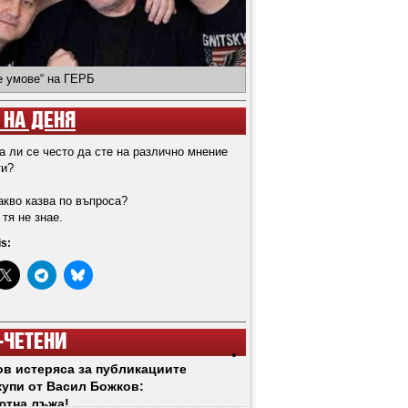
е умове“ на ГЕРБ
 НА ДЕНЯ
а ли се често да сте на различно мнение
ти?
какво казва по въпроса?
 тя не знае.
is:
-ЧЕТЕНИ
в истеряса за публикациите
купи от Васил Божков:
ютна лъжа!