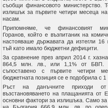
съобщи финансовото министерство. Т
излишък за първите четири месеца на 
насам.
Припомняме, че финансовият мин
Горанов, който е възпитаник на комич
настояваше държавата да изтегли 16 м
тъй като имало бюджетни дефицити.
За сравнение през април 2014 г. хазн
864,5 млн. лв., или 1,1% от БВП. 
съпоставено с първите четири ме
бюджетната позиция се е подобрила с 1 
Ръст на данъчните приходи от
възстановяването на плащанията от Е
основни фактори за излишъка. Само за
на България 666,9 млн. лв. по опер