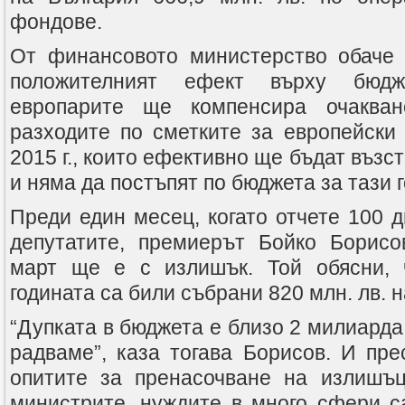
фондове.
От финансовото министерство обаче 
положителният ефект върху бюдж
европарите ще компенсира очакван
разходите по сметките за европейски 
2015 г., които ефективно ще бъдат възст
и няма да постъпят по бюджета за тази 
Преди един месец, когато отчете 100 
депутатите, премиерът Бойко Борисо
март ще е с излишък. Той обясни, 
годината са били събрани 820 млн. лв. 
“Дупката в бюджета е близо 2 милиарда 
радваме”, каза тогава Борисов. И пре
опитите за пренасочване на излишъц
министрите, нуждите в много сфери с