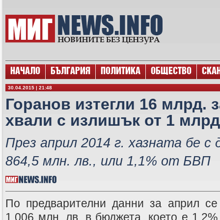
НАЧАЛО
БЪЛГАРИЯ
ПОЛИТИКА
ОБЩЕСТВО
СКА
30.04.2015 | 21:48
Горанов изтегли 16 млрд. з
хвали с излишък от 1 млрд
През април 2014 г. хазната бе с
864,5 млн. лв., или 1,1% от БВП
По предварителни данни за април се
1,006 млн. лв. в бюджета, което е 1,2%