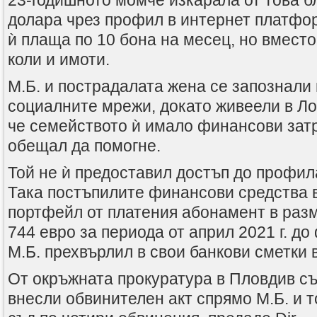
23-годишното момче изкарала от това б
долара чрез профил в интернет платфо
ѝ плаща по 10 бона на месец, но вместо
коли и имоти.
М.Б. и пострадалата жена се запознали п
социалните мрежи, докато живеели в Ло
че семейството ѝ имало финансови зат
обещал да помогне.
Той не ѝ предоставил достъп до профил
Така постъпилите финансови средства 
портфейл от платения абонамент в раз
744 евро за периода от април 2021 г. до
М.Б. прехвърлил в свои банкови сметки 
От окръжната прокуратура в Пловдив съ
внесли обвинителен акт спрямо М.Б. и т