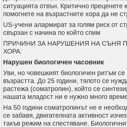
ситуацията отвън. Критично преценете к
помогнете на възрастните хора да не с
US-учени алармират за голям риск от с
свързан с начина по който спим
ПРИЧИНИ ЗА НАРУШЕНИЯ НА СЪНЯ 
ХОРА:
Нарушен биологичен часовник
Уви, но човешкият биологичен ритъм се
възрастта. До 25 години, тялото се нуж
растежа (соматропин), който се синтези
нашата младост ни е нужно много време
На 50 години соматропинът не е необх
се забавя, двигателната активност изче
такъв режим на спестяване. Биологични