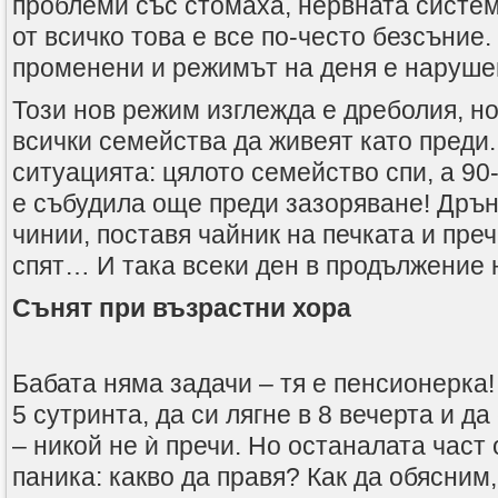
проблеми със стомаха, нервната система
от всичко това е все по-често безсъние
променени и режимът на деня е наруше
Този нов режим изглежда е дреболия, но
всички семейства да живеят като преди
ситуацията: цялото семейство спи, а 90
е събудила още преди зазоряване! Дрън
чинии, поставя чайник на печката и преч
спят… И така всеки ден в продължение н
Сънят при възрастни хора
Бабата няма задачи – тя е пенсионерка!
5 сутринта, да си лягне в 8 вечерта и д
– никой не ѝ пречи. Но останалата част 
паника: какво да правя? Как да обясним