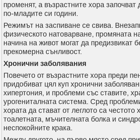
променят, а възрастните хора започват 
по-младите си години.
Режимът на заспиване се свива. Внезап
физическото натоварване, промяната н
начина на живот могат да предизвикат 
прекомерна сънливост.
Хронични заболявания
Повечето от възрастните хора преди п
придобиват цял ​​куп хронични заболяван
хипертония, и проблеми със ставите, х
урогениталната система. Сред проблеми
хората да стават от леглото са честото 
тоалетната, мъчителната болка и синдр
неспокойните крака.
Между другото, на първо място сред пр