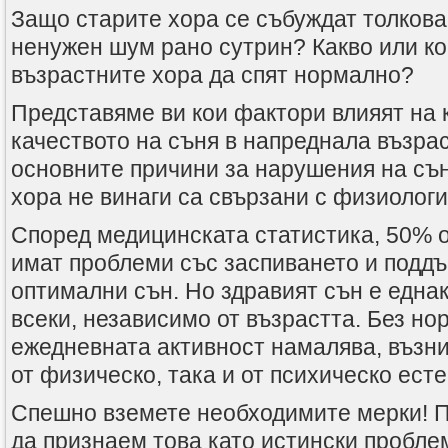
Защо старите хора се събуждат толкова
ненужен шум рано сутрин? Какво или ко
възрастните хора да спят нормално?
Представяме ви кои фактори влияят на 
качеството на съня в напреднала възрас
основните причини за нарушения на съ
хора не винаги са свързани с физиолог
Според медицинската статистика, 50% о
имат проблеми със заспиването и подд
оптимални сън. Но здравият сън е една
всеки, независимо от възрастта. Без но
ежедневната активност намалява, възни
от физическо, така и от психическо есте
Спешно вземете необходимите мерки! П
да признаем това като истински пробле