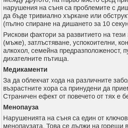
нарушения на съня са проблемите с ди
да бъде тривиално хъркане или обструк
(пълно спиране на дишането за 10 секун
Рискови фактори за развитието на тези 
(мъже), затлъстяване, успокоителни, ко
алкохол, семейна предразположеност, п
дихателните пътища.
Медикаменти
За да облекчат хода на различните забо
възрастните хора са принудени да прие
Страничен ефект от повечето от тях е б
Менопауза
Нарушенията на съня са един от ключо
менопаузата. Това се дължи на горещи 