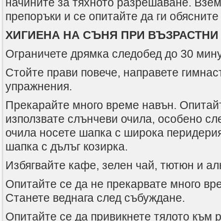
начините за тяхното разрешаване. Взем
препоръки и се опитайте да ги обясните 
ХИГИЕНА НА СЪНЯ ПРИ ВЪЗРАСТНИ
Ограничете дрямка следобед до 30 мину
Стойте прави повече, направете гимнас
упражнения.
Прекарайте много време навън. Опитайт
използвате слънчеви очила, особено сл
очила носете шапка с широка перидери
шапка с дълъг козирка.
Избягвайте кафе, зелен чай, тютюн и ал
Опитайте се да не прекарвате много вре
Станете веднага след събуждане.
Опитайте се да привикнете тялото към 