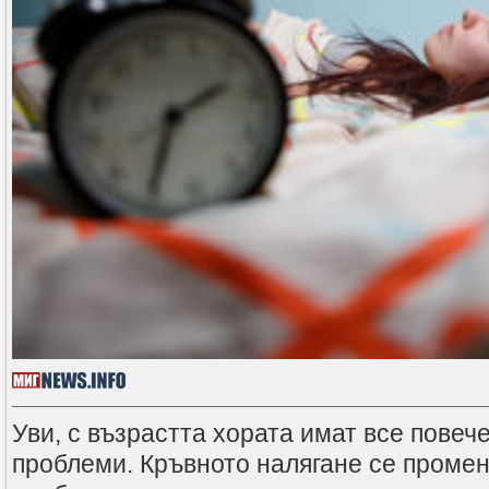
Уви, с възрастта хората имат все повеч
проблеми. Кръвното налягане се промен