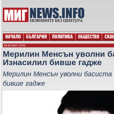
НАЧАЛО
БЪЛГАРИЯ
ПОЛИТИКА
ОБЩЕСТВО
СКА
28.10.2017 | 0:01
Мерилин Менсън уволни ба
Изнасилил бивше гадже
Мерилин Менсън уволни басиста 
бивше гадже