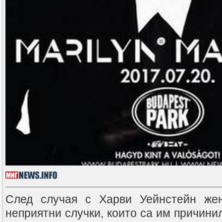
След случая с Харви Уейнстейн жен
неприятни случки, които са им причини