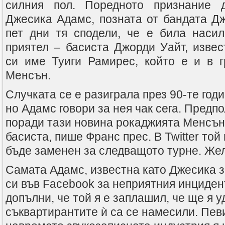
силния пол. Поредното признание 
Джесика Адамс, позната от бандата Д
пет дни тя сподели, че е била наси
приятел – басиста Джорди Уайт, извес
си име Туиги Рамирес, който е и в 
Менсън.
Случката се е разиграла през 90-те год
но Адамс говори за нея чак сега. Предпо
поради тази новина рокаджията Менсън
басиста, пише Франс прес. В Twitter той
бъде заменен за следващото турне. Жел
Самата Адамс, известна като Джесика з
си във Facebook за неприятния инциден
допълни, че той я е заплашил, че ще я у
съквартирантите ѝ са се намесили. Пев