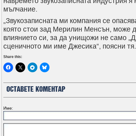
навремето звукозаписната индустрия я 
мълчание.
„Звукозаписната ми компания се опасяв
която стои зад Мерилин Менсън, може д
влиянието си, за да унищожи не само „Д
сценичното ми име Джесика“, поясни тя.
Share this:
ОСТАВЕТЕ КОМЕНТАР
Име: