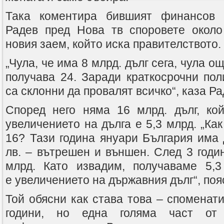
Така коментира бившият финансов 
Радев пред Нова тв споровете около
новия заем, който иска правителството.
„Чула, че има 8 млрд. дълг сега, чула ощ
получава 24. Заради краткосрочни пол
са склонни да провалят всичко“, каза Ра
Според него няма 16 млрд. дълг, ко
увеличението на дълга е 5,3 млрд. „Как
16? Тази година януари България има 
лв. – вътрешен и външен. След 3 годи
млрд. Като извадим, получаваме 5,3
е увеличението на държавния дълг“, поя
Той обясни как става това – споменати
години, но една голяма част от