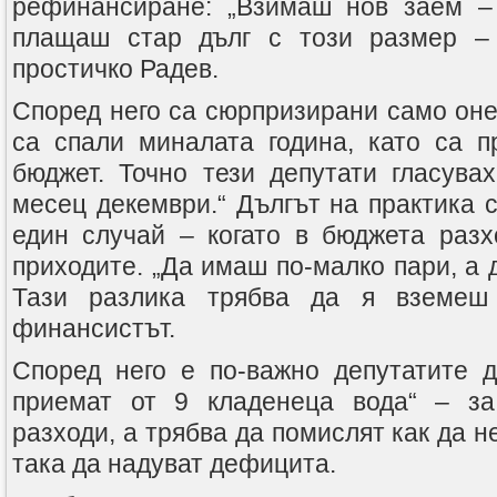
рефинансиране: „Взимаш нов заем – 
плащаш стар дълг с този размер – 
простичко Радев.
Според него са сюрпризирани само оне
са спали миналата година, като са 
бюджет. Точно тези депутати гласувах
месец декември.“ Дългът на практика 
един случай – когато в бюджета разх
приходите. „Да имаш по-малко пари, а 
Тази разлика трябва да я вземеш 
финансистът.
Според него е по-важно депутатите да
приемат от 9 кладенеца вода“ – за
разходи, а трябва да помислят как да н
така да надуват дефицита.