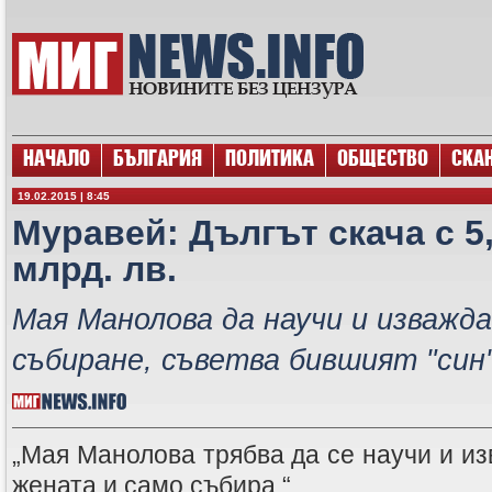
НАЧАЛО
БЪЛГАРИЯ
ПОЛИТИКА
ОБЩЕСТВО
СКА
19.02.2015 | 8:45
Муравей: Дългът скача с 5,3
млрд. лв.
Мая Манолова да научи и изважда
събиране, съветва бившият "син
„Мая Манолова трябва да се научи и из
жената и само събира.“