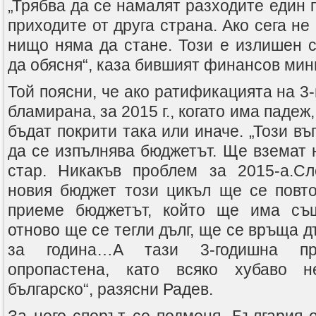
„Трябва да се намалят разходите един п
приходите от друга страна. Ако сега не
нищо няма да стане. Този е излишен с
да обясня“, каза бившият финансов мин
Той поясни, че ако ратификацията на 3
бламирана, за 2015 г., когато има падеж
бъдат покрити така или иначе. „Този въ
да се изпълнява бюджетът. Ще вземат 
стар. Никакъв проблем за 2015-а.Сл
новия бюджет този цикъл ще се повт
приеме бюджетът, който ще има съ
отново ще се тегли дълг, ще се връща дъл
за година…А тази 3-годишна п
опропастена, като всяко хубаво н
българско“, разясни Радев.