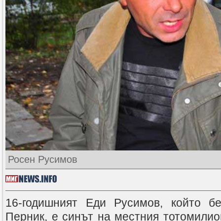
Росен Русимов
16-годишният Еди Русимов, който б
Перник, е синът на местния тотомилио