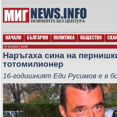
НАЧАЛО
БЪЛГАРИЯ
ПОЛИТИКА
ОБЩЕСТВО
СКА
27.03.2015 | 19:55
Наръгаха сина на пернишк
тотомилионер
16-годишният Еди Русимов е в б