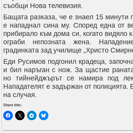
съобщи Нова телевизия.
Бащата разказа, че е знаел 15 минути 
е нападнал сина му. Според една от в
прибирало към дома си, когато видяло к
ограби непозната жена. Нападен
градинката зад училище „Христо Смирн
Еди Русимов подгонил крадеца, започна
и бил наръган с нож. За щастие ранат
но тийнейджърът се намира под лек
Нападателят е задържан от полицията. 
на случая.
Share this: