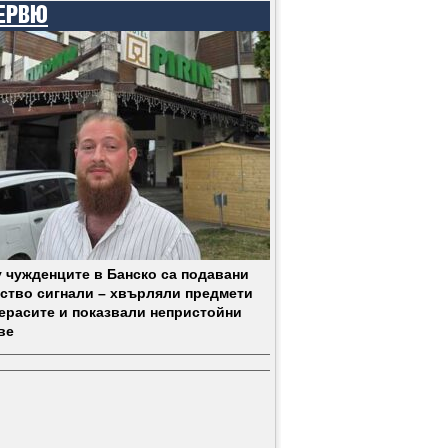
ЕРВЮ
 чужденците в Банско са подавани
ство сигнали – хвърляли предмети
терасите и показвали непристойни
ве