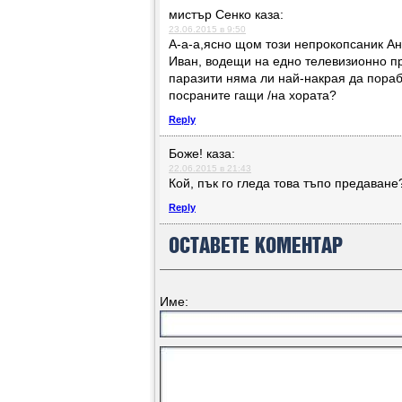
мистър Сенко
каза:
23.06.2015 в 9:50
А-а-а,ясно щом този непрокопсаник Ан
Иван, водещи на едно телевизионно п
паразити няма ли най-накрая да пораб
посраните гащи /на хората?
Reply
Боже!
каза:
22.06.2015 в 21:43
Кой, пък го гледа това тъпо предаване
Reply
ОСТАВЕТЕ КОМЕНТАР
Име: