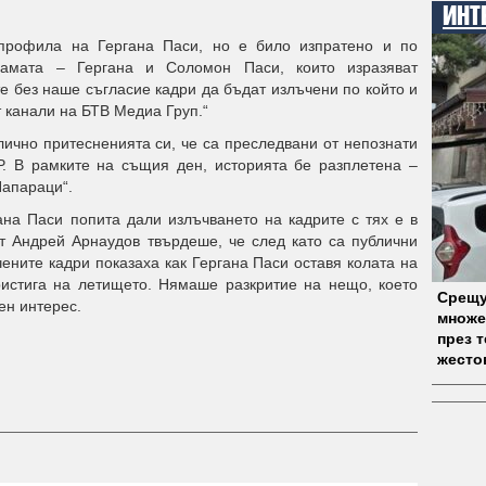
ИНТ
профила на Гергана Паси, но е било изпратено и по
амата – Гергана и Соломон Паси, които изразяват
те без наше съгласие кадри да бъдат излъчени по който и
т канали на БТВ Медиа Груп.“
ично притесненията си, че са преследвани от непознати
. В рамките на същия ден, историята бе разплетена –
Папараци“.
на Паси попита дали излъчването на кадрите с тях е в
т Андрей Арнаудов твърдеше, че след като са публични
чените кадри показаха как Гергана Паси оставя колата на
ристига на летището. Нямаше разкритие на нещо, което
Срещу
ен интерес.
множе
през 
жесто