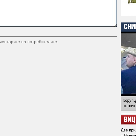
СНИ
оментарите на потребителите.
Корупц
пътник
ВИЦ
Две при
– Всичк