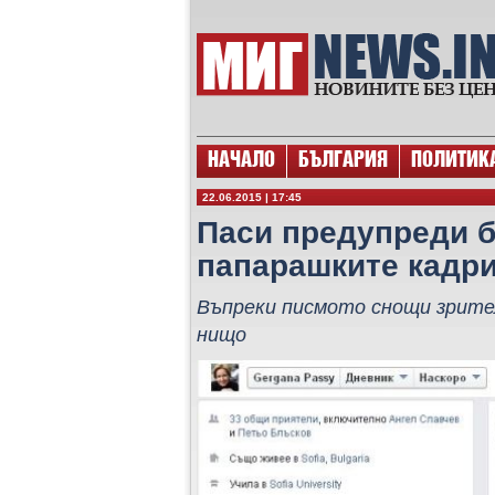
НАЧАЛО
БЪЛГАРИЯ
ПОЛИТИК
22.06.2015 | 17:45
Паси предупреди б
папарашките кадр
Въпреки писмото снощи зрите
нищо