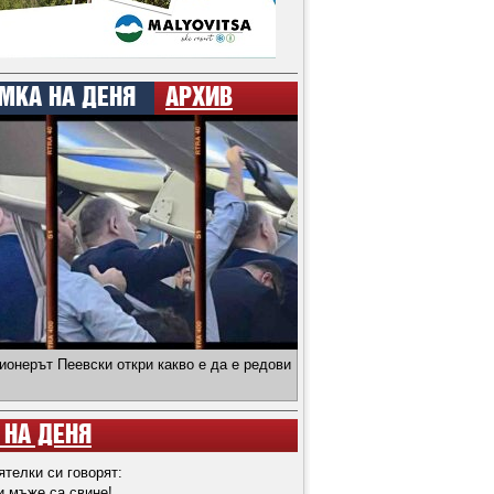
МКА НА ДЕНЯ
АРХИВ
ионерът Пеевски откри какво е да е редови
 НА ДЕНЯ
ятелки си говорят:
и мъже са свине!