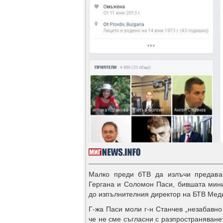
Малко преди бТВ да излъчи предаван
Гергана и Соломон Паси, бившата мини
до изпълнителния директор на БТВ Мед
Г-жа Паси моли г-н Станчев „незабавно
че не сме съгласни с разпространяванет