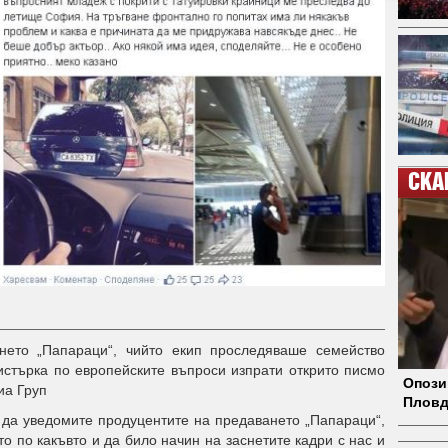
СКА
ето „Папараци“, чийто екип проследяваше семейство
стърка по европейските въпроси изпрати открито писмо
Опози
иа Груп
Пловд
 да уведомите продуцентите на предаването „Папараци“,
о по какъвто и да било начин на заснетите кадри с нас и