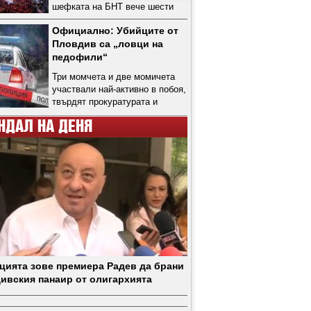
шефката на БНТ вече шести
ден не отстъпва
Официално: Убийците от
Пловдив са „ловци на
педофили“
Три момчета и две момичета
участвали най-активно в побоя,
твърдят прокуратурата и
полицията
НДАЛ НА ДЕНЯ
цията зове премиера Радев да брани
ивския панаир от олигархията