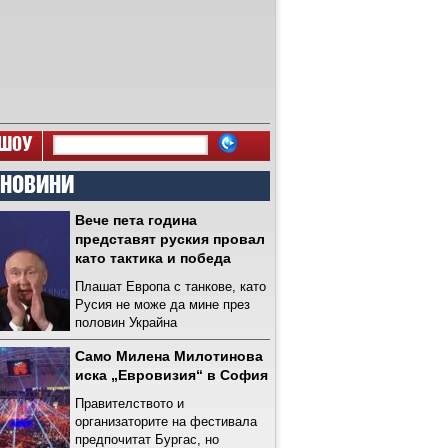
ШОУ
 НОВИНИ
Вече пета година
представят руския провал
като тактика и победа
Плашат Европа с танкове, като
Русия не може да мине през
половин Украйна
Само Милена Милотинова
иска „Евровизия“ в София
Правителството и
организаторите на фестивала
предпочитат Бургас, но