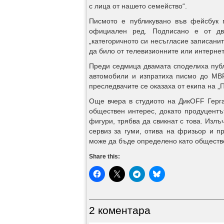
с лица от нашето семейство“.
Писмото е публикувано във фейсбук 
официален ред. Подписано е от дв
„категоричното си несъгласие записани
да било от телевизионните или интерне
Преди седмица двамата споделиха публ
автомобили и изпратиха писмо до МВР
преследвачите се оказаха от екипа на „
Още вчера в студиото на ДикOFF Герга
обществен интерес, докато продуцентъ
фигури, трябва да свикнат с това. Излъ
сервиз за гуми, отива на фризьор и п
може да бъде определено като обществ
Share this:
2 коментара