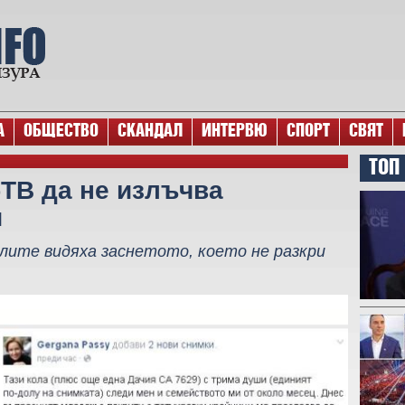
А
ОБЩЕСТВО
СКАНДАЛ
ИНТЕРВЮ
СПОРТ
СВЯТ
ТОП
ТВ да не излъчва
и
лите видяха заснетото, което не разкри