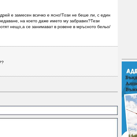
дрей е замесен всичко е ясно!Този не беше ли, с един
редаване, на което даже името му забравих?Тези
отят нещо,а се занимават в ровене в мръсното бельо/
??