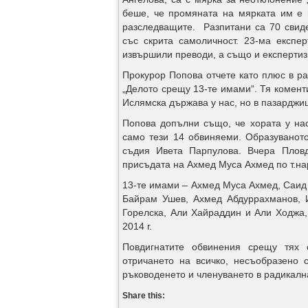
беше, че промяната на мярката им е 
разследващите. Разпитани са 70 свиде
със скрита самоличност. 23-ма експе
извършили преводи, а също и експерти
Прокурор Попова отчете като плюс в ра
„Делото срещу 13-те имами“. Тя коменти
Ислямска държава у нас, но в пазарджиш
Попова допълни също, че хората у на
само тези 14 обвиняеми. Образуванот
съдия Ивета Парпулова. Вчера Пловд
присъдата на Ахмед Муса Ахмед по т.на
13-те имами – Ахмед Муса Ахмед, Саид
Байрам Ушев, Ахмед Абдуррахманов, 
Горелска, Али Хайраддин и Али Ходжа
2014 г.
Повдигнатите обвинения срещу тях 
отричането на всичко, несъобразено 
ръководенето и членуването в радикална
Share this: