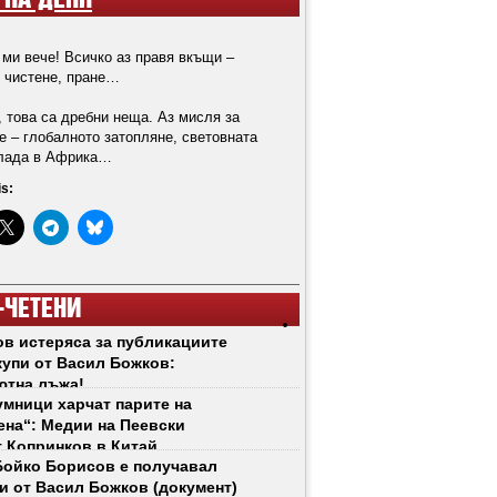
 НА ДЕНЯ
 ми вече! Всичко аз правя вкъщи –
, чистене, пране…
, това са дребни неща. Аз мисля за
е – глобалното затопляне, световната
глада в Африка…
is:
-ЧЕТЕНИ
в истеряса за публикациите
купи от Васил Божков:
ютна лъжа!
мници харчат парите на
на“: Медии на Пеевски
 Копринков в Китай
ойко Борисов е получавал
и от Васил Божков (документ)