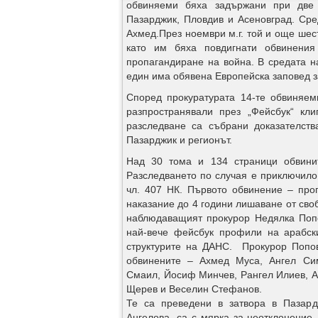
обвиняеми бяха задържани при две
Пазарджик, Пловдив и Асеновград. Ср
Ахмед.През ноември м.г. той и още шес
като им бяха повдигнати обвинения
пропагандиране на война. В средата н
един има обявена Европейска заповед з
Според прокуратурата 14-те обвиняем
разпространявали през „Фейсбук“ кл
разследване са събрани доказателств
Пазарджик и регионът.
Над 30 тома и 134 страници обвинит
Разследването по случая е приключило 
чл. 407 НК. Първото обвинение – про
наказание до 4 години лишаване от своб
наблюдаващият прокурор Недялка Попо
най-вече фейсбук профили на арабски
структурите на ДАНС. Прокурор Попов
обвинените – Ахмед Муса, Ангел Си
Смаил, Йосиф Минчев, Рангел Илиев, А
Щерев и Веселин Стефанов.
Те са преведени в затвора в Пазар
Ангелова, са с мярка за неотклонение