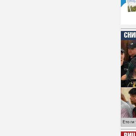
СНИ
Ето ги