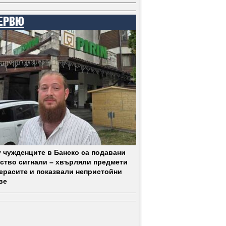
ЕРВЮ
 чужденците в Банско са подавани
ство сигнали – хвърляли предмети
терасите и показвали непристойни
ве