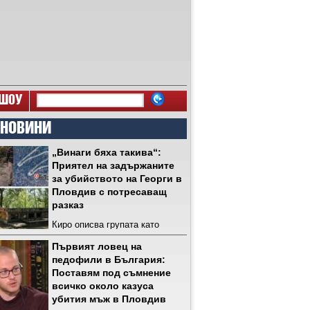
ШОУ
 НОВИНИ
„Винаги бяха такива“:
Приятел на задържаните
за убийството на Георги в
Пловдив с потресаващ
разказ
Киро описва групата като
затворена глутница, която се
Първият ловец на
събирала ежедневно на хълма
педофили в България:
и говорела открито за
Поставям под съмнение
саморазправа с хора, които
всичко около казуса
според тях са педофили
убития мъж в Пловдив