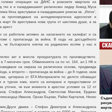
 големи операции на ДАНС в ромските квартали на
ед тях е и пазарджишкият религиозен лидер Ахмед Муса
тима бяха арестувани в пазарджишкия ромски кв. „Изток“,
 за проповядване на антидемократична идеология и
а март бе арестувана нова група от шестима души, а за
а арест.
и са работили активно за налагането на халифат и са
ипове с пропаганда за война. В хода на досъдебното
а, че българската клетка на радикален ислям у нас е
СКА
елен акт е внесла прокуратурата по производството.
в 7-месечен срок. Обвиненията са по чл. 164, ал.1 НК и
повядване на омраза на религиозна основа, предвижда
ода, а второто – пропаганда за война – до 8 години, каза
ва, цитирана от БТА.Материалите по делото обхващат
 и турски език, които са копирани и предоставени от
а уточни, че към момента в арестни условия са 12 от
мов, Стефан Александров, Светослав Манчев, Ерджан
лександър Иванов, Орхан Бързак, Райко Карталов, Ненко
Съдия
рисув
джик.Други двама – Стефан Димитров и Александрина
жертв
 „Парична гаранция“ в размер на по 5000 лв. Уточнено