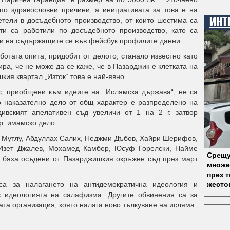
по здравословни причини, а инициативата за това е на
тели в досъдебното производство, от които шестима са
ИНТ
рти са работили по досъдебното производство, като са
зи на съдържащите се във фейсбук профилите данни.
ботата опита, придобит от делото, станало известно като
ра, че не може да се каже, че в Пазарджик е клетката на
кия квартал „Изток“ това е най-явно.
с, приобщени към идеите на „Ислямска държава“, не са
о наказателно дело от общ характер е разпределено на
ивският апелативен съд увеличи от 1 на 2 г. затвор
р. имамско дело.
 Мутлу, Абдуллах Салих, Неджми Дъбов, Хайри Шерифов,
Изет Джалев, Мохамед Камбер, Юсуф Горелски, Найме
Срещу
, бяха осъдени от Пазарджишкия окръжен съд през март
множе
през 
са за налагането на антидемократична идеология и
жесто
с идеологията на салафизма. Другите обвинения са за
та организация, която налага ново тълкуване на исляма.