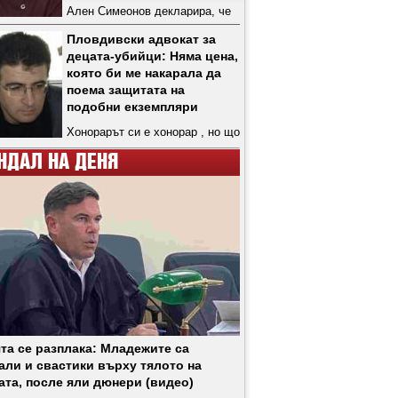
Ален Симеонов декларира, че
не е общувал нито с групата,
Пловдивски адвокат за
подмамила жертвата, нито със
децата-убийци: Няма цена,
самия него
която би ме накарала да
поема защитата на
подобни екземпляри
Хонорарът си е хонорар , но що
за човек трябва да си за да
НДАЛ НА ДЕНЯ
защитаваш убиец?
та се разплака: Младежите са
али и свастики върху тялото на
ата, после яли дюнери (видео)