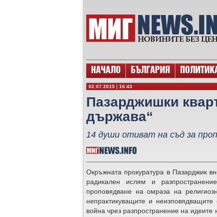
НАЧАЛО
БЪЛГАРИЯ
ПОЛИТИК
02.07.2015 | 16:43
Пазарджишки кварт
държава“
14 души отиват на съд за про
Окръжната прокуратура в Пазарджик вн
радикален ислям и разпространени
проповядване на омраза на религиозн
непрактикуващите и неизповядващите 
война чрез разпространение на идеите 