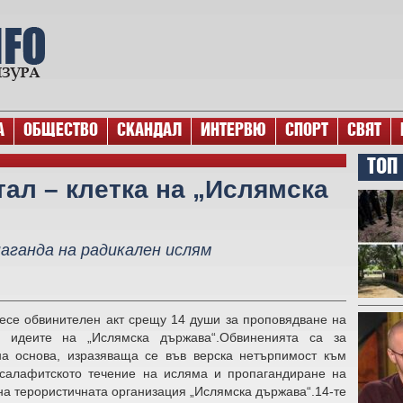
А
ОБЩЕСТВО
СКАНДАЛ
ИНТЕРВЮ
СПОРТ
СВЯТ
ТОП
ал – клетка на „Ислямска
паганда на радикален ислям
есе обвинителен акт срещу 14 души за проповядване на
е идеите на „Ислямска държава“.Обвиненията са за
а основа, изразяваща се във верска нетърпимост към
салафитското течение на исляма и пропагандиране на
на терористичната организация „Ислямска държава“.14-те