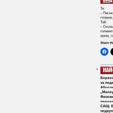
ВИЦ
Тя:
– Писна
готвене
Той:
– Скъпа
големит
криза, 
Share th
НАЙ
Борисо
за под
Абсол
„Малоу
Феноме
пращат
САЩ: Б
подкуп