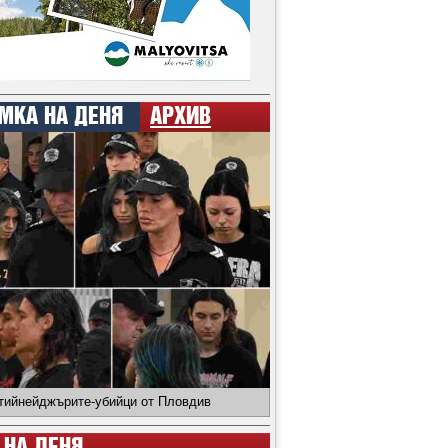
МКА НА ДЕНЯ
АРХИВ
 тийнейджърите-убийци от Пловдив