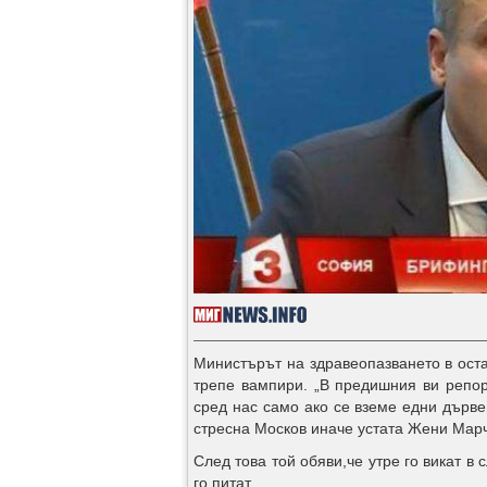
Министърът на здравеопазването в ост
трепе вампири. „В предишния ви репо
сред нас само ако се вземе едни дървен
стресна Москов иначе устата Жени Мар
След това той обяви,че утре го викат в
го питат.