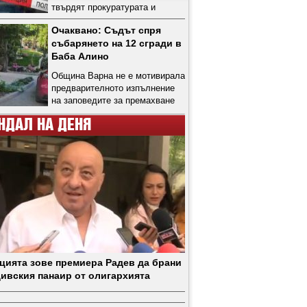
твърдят прокуратурата и
полицията
Очаквано: Съдът спря
събарянето на 12 сгради в
Баба Алино
Община Варна не е мотивирала
предварителното изпълнение
на заповедите за премахване
НДАЛ НА ДЕНЯ
цията зове премиера Радев да брани
ивския панаир от олигархията