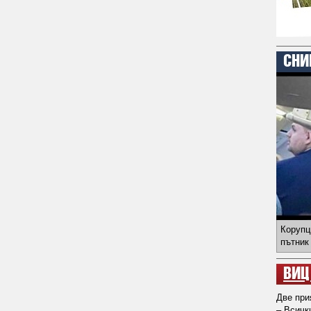
СНИ
Корупц
пътник
ВИЦ
Две при
– Всичк