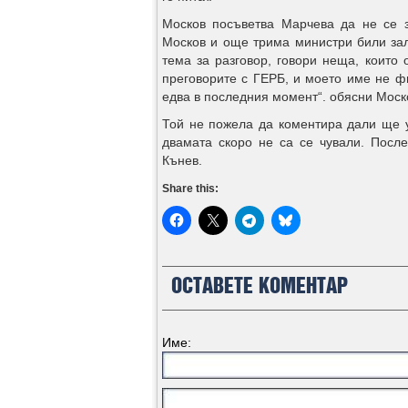
Москов посъветва Марчева да не се з
Москов и още трима министри били зал
тема за разговор, говори неща, които 
преговорите с ГЕРБ, и моето име не ф
едва в последния момент“. обясни Моск
Той не пожела да коментира дали ще у
двамата скоро не са се чували. Посл
Кънев.
Share this:
ОСТАВЕТЕ КОМЕНТАР
Име: