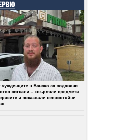
ЕРВЮ
 чужденците в Банско са подавани
ство сигнали – хвърляли предмети
терасите и показвали непристойни
ве