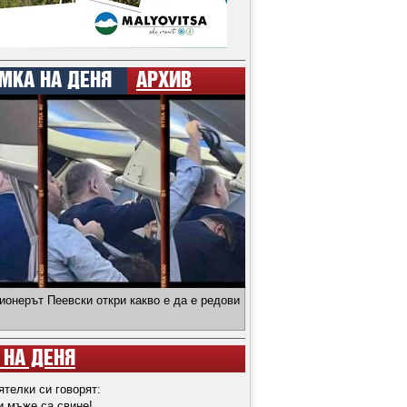
МКА НА ДЕНЯ
АРХИВ
ионерът Пеевски откри какво е да е редови
 НА ДЕНЯ
ятелки си говорят:
и мъже са свине!