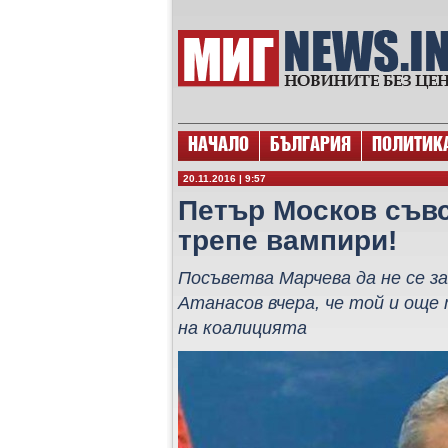
НАЧАЛО
БЪЛГАРИЯ
ПОЛИТИК
20.11.2016 | 9:57
Петър Москов съвс
трепе вампири!
Посъветва Марчева да не се з
Атанасов вчера, че той и още
на коалицията