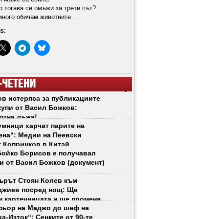
о тогава се омъжи за трети път?
 много обичам животните…
is:
-ЧЕТЕНИ
в истеряса за публикациите
купи от Васил Божков:
ютна лъжа!
мници харчат парите на
на“: Медии на Пеевски
 Копринков в Китай
ойко Борисов е получавал
и от Васил Божков (документ)
ърът Стоян Колев към
джиев посред нощ: Ще
 картечницата и ще променя
ьор на Маджо до шеф на
 рязко!
а-Изток“: Сенките от 90-те