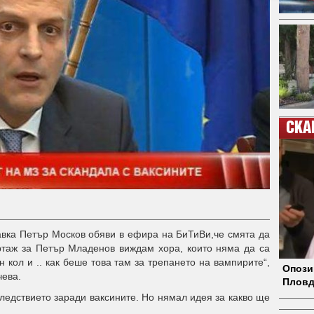
СКА
авка Петър Москов обяви в ефира на БиТиВи,че смята да
ртаж за Петър Младенов виждам хора, които няма да са
 кол и .. как беше това там за трепането на вампирите“,
Опози
чева.
Пловд
 следствието заради ваксините. Но нямал идея за какво ще