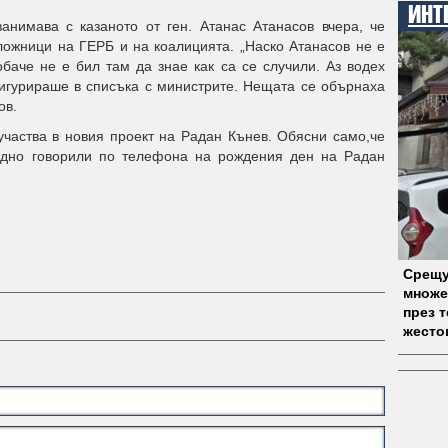
ИНТ
анимава с казаното от ген. Атанас Атанасов вчера, че
ожници на ГЕРБ и на коалицията. „Наско Атанасов не е
обаче не е бил там да знае как са се случили. Аз водех
игурираше в списъка с министрите. Нещата се обърнаха
ов.
частва в новия проект на Радан Кънев. Обясни само,че
едно говорили по телефона на рождения ден на Радан
Срещу
множе
през 
жесто