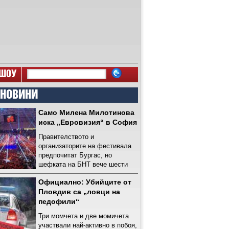
ШОУ
 НОВИНИ
Само Милена Милотинова
иска „Евровизия“ в София
Правителството и
организаторите на фестивала
предпочитат Бургас, но
шефката на БНТ вече шести
ден не отстъпва
Официално: Убийците от
Пловдив са „ловци на
педофили“
Три момчета и две момичета
участвали най-активно в побоя,