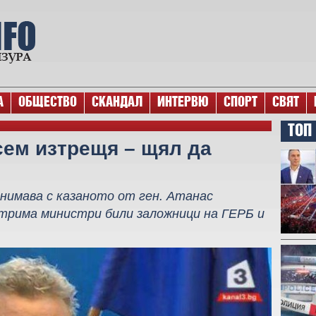
А
ОБЩЕСТВО
СКАНДАЛ
ИНТЕРВЮ
СПОРТ
СВЯТ
ТОП
ем изтрещя – щял да
анимава с казаното от ген. Атанас
 трима министри били заложници на ГЕРБ и