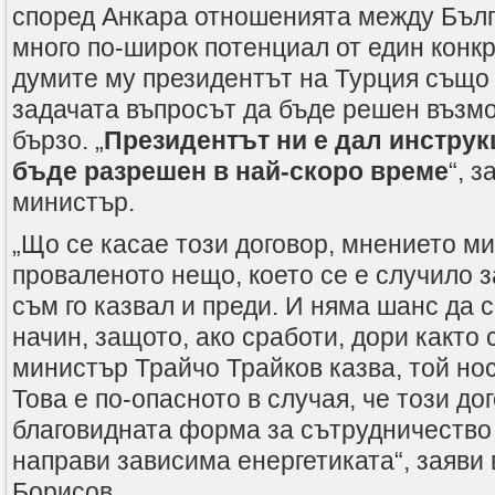
според Анкара отношенията между Бълг
много по-широк потенциал от един конкр
думите му президентът на Турция също
задачата въпросът да бъде решен възм
бързо. „
Президентът ни е дал инструк
бъде разрешен в най-скоро време
“, 
министър.
„Що се касае този договор, мнението ми 
проваленото нещо, което се е случило з
съм го казвал и преди. И няма шанс да 
начин, защото, ако сработи, дори както
министър Трайчо Трайков казва, той нос
Това е по-опасното в случая, че този до
благовидната форма за сътрудничество
направи зависима енергетиката“, заяви 
Борисов.