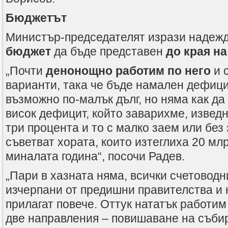
Бюджетът
Министър-председателят изрази надеж
бюджет
да бъде представен
до края на
„Почти
денонощно работим по него
и 
варианти, така че бъде намален дефици
възможно по-малък дълг, но няма как да 
висок дефицит, който заварихме, извед
три процента и то с малко заем или без 
съветват хората, които изтеглиха 20 млр
миналата година“, посочи Радев.
„Пари в хазната няма, всички счетоводн
изчерпани от предишни правителства и н
прилагат повече. Оттук нататък работим
две направления – повишаване на съби