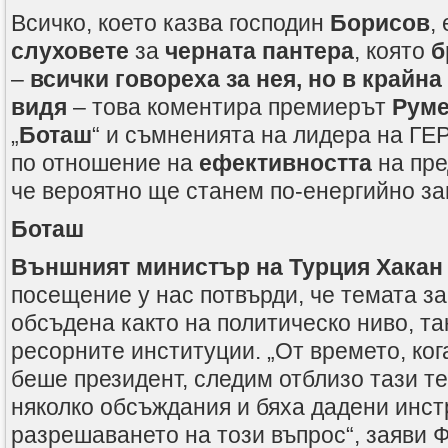
Всичко, което казва господин
Борисов
,
слуховете
за
черната пантера
, която
б
–
всички говореха за нея, но в крайна
видя
– това коментира премиерът
Рум
„
Боташ
“ и съмненията на лидера на Г
по отношение на
ефективността
на пре
че вероятно ще станем по-енергийно за
Боташ
Външният министър на Турция Хакан
посещение у нас потвърди, че темата за
обсъдена както на политическо ниво, та
ресорните институции. „От времето, ког
беше президент, следим отблизо тази т
няколко обсъждания и бяха дадени инст
разрешаването на този въпрос“, заяви Ф