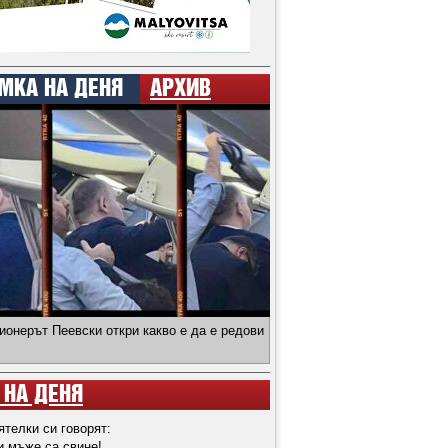
МКА НА ДЕНЯ
АРХИВ
ионерът Пеевски откри какво е да е редови
 НА ДЕНЯ
ятелки си говорят:
и мъже са свине!