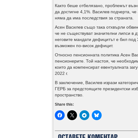
Както беше отбелязано, проблемът възни
да достигне 4,1%. Василев подчерта, че
няма да има последствия за страната.
Асен Василев също така отхвърли обви
че не съществуват значителни липси в 
неговите мандати дефицитът е бил под 
възможен по-висок дефицит.
Относно пенсионната политика Асен Вас
пенсионерите. Той настоя, че необходи
които да компенсират евентуалната загу
2022 г.
В заключение, Василев изрази категори
ГЕРБ за предстоящите президентски изб
пространство.
Share this:
ОСТАВЕТЕ КОМЕНТАР