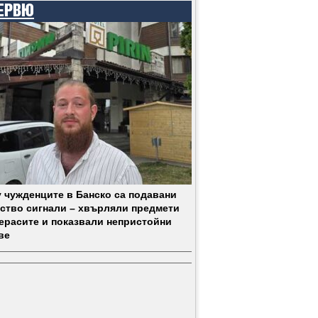
ЕРВЮ
 чужденците в Банско са подавани
ство сигнали – хвърляли предмети
терасите и показвали непристойни
ве