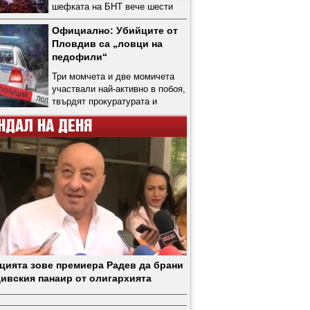
шефката на БНТ вече шести
ден не отстъпва
Официално: Убийците от
Пловдив са „ловци на
педофили“
Три момчета и две момичета
участвали най-активно в побоя,
твърдят прокуратурата и
полицията
НДАЛ НА ДЕНЯ
цията зове премиера Радев да брани
ивския панаир от олигархията