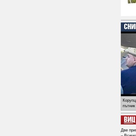
СНИ
Корупц
пътник
ВИЦ
Две при
– Всичк