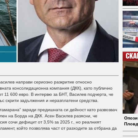
СКА
асилев направи сериозно разкритие относно
вната консолидационна компания (ДКК), като публично
от 11 600 евро. В интервю за БНТ, Василев подчерта, че
със скрити задължения и неразплатени средства.
атамарана“ заради предишната си дейност като развозвач
член на Борда на ДКК. Асен Василев разясни, че
Опози
ия сочи дефицит от 3,5% за 2025 г., но реалният
Пловд
ламент, който позволява част от разходите за отбрана да