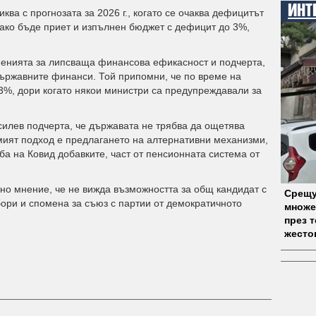
ИНТ
ква с прогнозата за 2026 г., когато се очаква дефицитът
 ако бъде приет и изпълнен бюджет с дефицит до 3%,
ненията за липсваща финансова ефикасност и подчерта,
държавните финанси. Той припомни, че по време на
3%, дори когато някои министри са предупреждавали за
илев подчерта, че държавата не трябва да ощетява
мият подход е предлагането на алтернативни механизми,
ба на Ковид добавките, част от пенсионната система от
чно мнение, че не вижда възможността за общ кандидат с
Срещу
ори и спомена за съюз с партии от демократичното
множе
през 
жесто