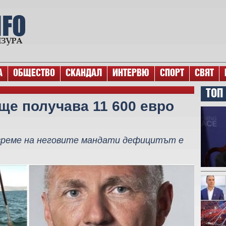
А
ОБЩЕСТВО
СКАНДАЛ
ИНТЕРВЮ
СПОРТ
СВЯТ
ТОП
ще получава 11 600 евро
 време на неговите мандати дефицитът е