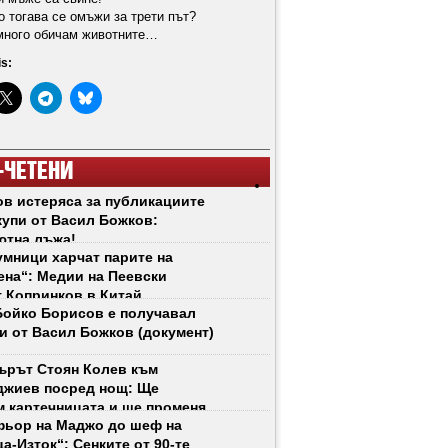
о тогава се омъжи за трети път?
 много обичам животните…
is:
-ЧЕТЕНИ
в истеряса за публикациите
купи от Васил Божков:
ютна лъжа!
мници харчат парите на
на“: Медии на Пеевски
 Копринков в Китай
ойко Борисов е получавал
и от Васил Божков (документ)
ърът Стоян Колев към
джиев посред нощ: Ще
 картечницата и ще променя
ьор на Маджо до шеф на
 рязко!
а-Изток“: Сенките от 90-те