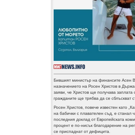
Бившият министър на финансите Асен В
назначението на Росен Христов в Държа
заяви, че Христов ще получава заплата 
гражданите ще трябва да се сблъскват 
Росен Христов, повече известен като „К
на бабички с плавателен съд, е станал 
последния доклад от Европейската комис
процент е по-нисък благодарение на рег
се приспаднат от дефицита.