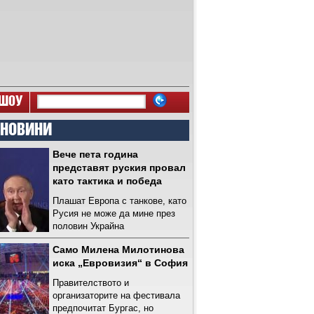
ШОУ
 НОВИНИ
Вече пета година
представят руския провал
като тактика и победа
Плашат Европа с танкове, като
Русия не може да мине през
половин Украйна
Само Милена Милотинова
иска „Евровизия“ в София
Правителството и
организаторите на фестивала
предпочитат Бургас, но