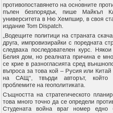
противопоставянето на основните прот
пълен безпорядък, пише Майкъл К
университета в Ню Хемпшир, в своя ст
издание Tom Dispatch.
„Водещите политици на страната скача
друга, импровизирайки с поредната стр
следваха последователен курс. Някои
Белия дом, но реалната причина е мно
се крие в разногласията сред външноп
въпроса за това кой – Русия или Китай
на САЩ“, твърди авторът, който
проблемите на геополитиката.
Същността на стратегическото планир
това много точно да се определи проти
Студената война враг номер едно 