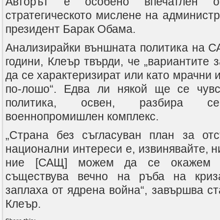
Авторът е особено впечатлен о
стратегическото мислене на администр
президент Барак Обама.
Анализирайки външната политика на С
години, Клеър твърди, че „вариантите з
да се характеризират или като мрачни и
по-лошо“. Едва ли някой ще се чувс
политика, освен, разбира се,
военнопромишлен комплекс.
„Страна без съгласуван план за отс
национални интереси е, извинявайте, 
ние [САЩ] можем да се окажем с
съществува вечно на ръба на криз
заплаха от ядрена война“, завършва с
Клеър.