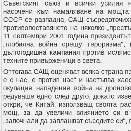
Съветският съюз и всички усилия 
насочени към намаляване на мощта 
СССР се разпадна, САЩ съсредоточиха
противопоставянето на няколко „прест
11 септември 2001 година президентъ
„глобална война срещу тероризма“, 
дългогодишна кампания против ислямс
техните привърженици в света.
Оттогава САЩ оценяват всяка страна по
е с нас, е против нас“ и настъпва хао
окупация, нападения, война на дронове
редуваше едно след друго, докато изв
откри, че Китай, използващ своята ра
мощ, за да увеличи влиянието си в 
„започнали да заплашват съседите си“,