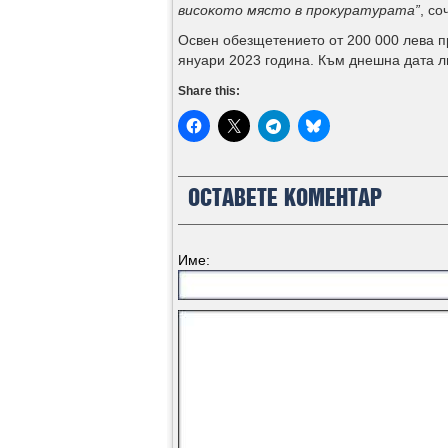
виcoĸoтo мяcтo в пpoĸypaтypaтa
”
, co
Освен обезщетението от 200 000 лeва пр
януари 2023 година. Към днешна дата ли
Share this:
ОСТАВЕТЕ КОМЕНТАР
Име: