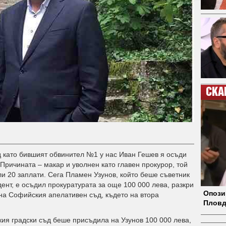
СКА
ед като бившият обвинител №1 у нас Иван Гешев я осъди
Причината – макар и уволнен като главен прокурор, той
и 20 заплати. Сега Пламен Узунов, който беше съветник
ент, е осъдил прокуратурата за още 100 000 лева, разкри
Опози
 на Софийския апелативен съд, където на втора
Пловд
ия градски съд беше присъдила на Узунов 100 000 лева,