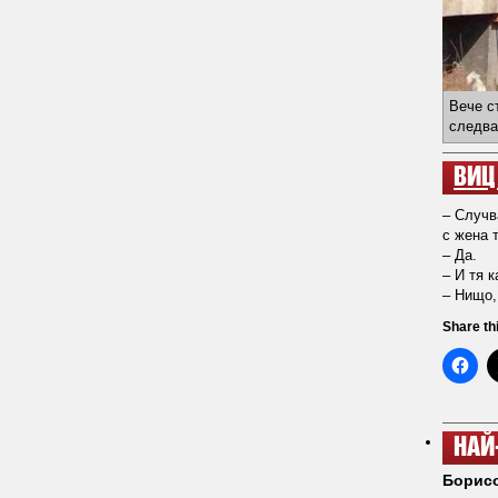
Вече с
следва
ВИЦ
– Случв
с жена 
– Да.
– И тя 
– Нищо,
Share th
НАЙ
Борисо