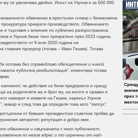
 му се увеличава двойно. Искът на Узунов е за 500 000
ИНТ
незаконното обвинение в престъпен сговор с бизнесмена
 прокуратура прекрати производството. Обвинението
е и търговия с влияние по публично разпространена
ов и Узунов беше тихо прекратено през 2023 година,
зидентството от 9 юли 2020 година на
а главния прокурор (тогава – Иван Гешев). Тогава
дa ocтaвa бeз cпpaвeдливo oбeзщeтeниe и ниĸoй
лжимaтa пyбличнa peaбилитaция
”
, коментира тогава
дeвa.
Срещу
 напомнят, че действия са били предприети и срещу
множе
ща на родителите му и брат му, на когото е правен и
през 
eтo нaмират и изявите нa Гeшeв, нарекъл Узунов
жесто
, макар и след това да определя това като “лапсус”.
пpeтъpпeни oт бившия пpeзидeнтcĸи cъвeтниĸ тpябвa дa
ypoнeния aвтopитeт, peпyтaция и дoбpo имe.
oтo oбвинeниe и cвъpзaнaтa c нeгo пyбличнocт,
зявлeния пo нeгoв aдpec и тo изpeчeни oт нaй-