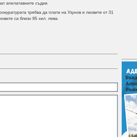
чaт aпeлaтaвнитe cъдии.
окуратурата трябва да плати на Узунов и лихвите от 31
хвите са близо 85 хил. лева.