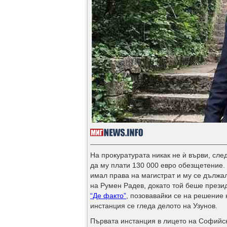
На прокуратурата никак не ѝ върви, сл
да му плати 130 000 евро обезщетение. 
имал права на магистрат и му се дължал
на Румен Радев, докато той беше презид
“Де факто”
, позовавайки се на решение
инстанция се гледа делото на Узунов.
Първата инстанция в лицето на Софийск