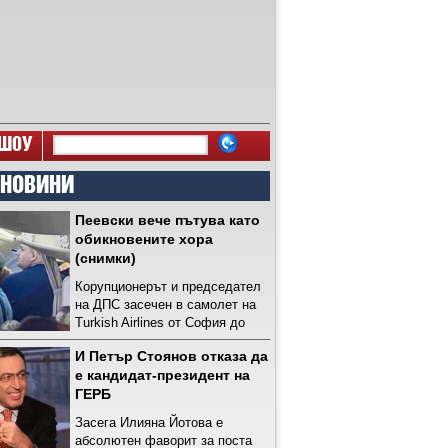
ШОУ
 НОВИНИ
Пеевски вече пътува като
обикновените хора
(снимки)
Корупционерът и председател
на ДПС засечен в самолет на
Turkish Airlines от София до
Истанбул
И Петър Стоянов отказа да
е кандидат-президент на
ГЕРБ
Засега Илияна Йотова е
абсолютен фаворит за поста