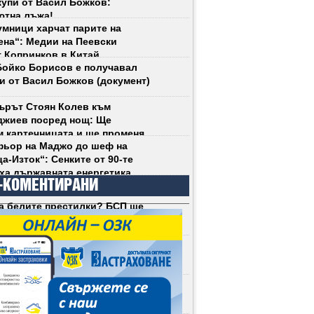
купи от Васил Божков:
ютна лъжа!
мници харчат парите на
на“: Медии на Пеевски
 Копринков в Китай
ойко Борисов е получавал
и от Васил Божков (документ)
ърът Стоян Колев към
джиев посред нощ: Ще
 картечницата и ще променя
ьор на Маджо до шеф на
 рязко!
а-Изток“: Сенките от 90-те
ха държавната енергетика
-КОМЕНТИРАНИ
а белите престилки? БСП ще
социализЪма у нас (снимки)
асилев е сигурен: Андрей
ще е президент на България
рх Даниил прекъсна литургия
 освирквания срещу
фанова