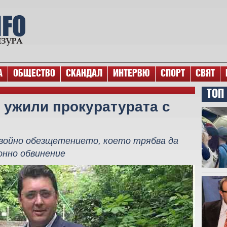
А
ОБЩЕСТВО
СКАНДАЛ
ИНТЕРВЮ
СПОРТ
СВЯТ
ТОП
 ужили прокуратурата с
войно обезщетението, което трябва да
онно обвинение