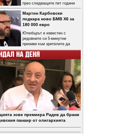
през следващите пет години
Мартин Карбовски
подкара ново БМВ Х6 за
180 000 евро
Ютюбърът е известен с
редовните си 5-минутни
призиви към зрителите да
даряват, за да не "умрат от
НДАЛ НА ДЕНЯ
глад той и екипът му"
цията зове премиера Радев да брани
ивския панаир от олигархията