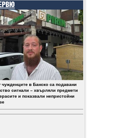
ЕРВЮ
 чужденците в Банско са подавани
ство сигнали – хвърляли предмети
терасите и показвали непристойни
ве