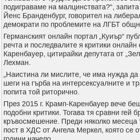
подиграваме на малцинствата?“, запита
Йенс Бранденбург, говорител на либер
демократи по проблемите на ЛГБТ общн
Германският онлайн портал „Куиър“ публ
речта и последвалите я критики онлайн
Каренбауер, цитирайки депутата от „Зе
Лехман.
„Наистина ли мислите, че има нужда да
шеги на гърба на интерсексуалните и т
попита той риторично.
През 2015 г. Крамп-Каренбауер вече бе
подобни критики. Тогава тя сравни гей б
кръвосмешение. Преди няколко месеца 
пост в ХДС от Ангела Меркел, която се о
години начело.