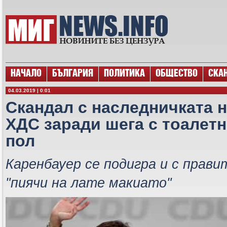
НАЧАЛО
БЪЛГАРИЯ
ПОЛИТИКА
ОБЩЕСТВО
СКА
04.03.2019 | 0:01
Скандал с наследничката 
ХДС заради шега с тоалетн
пол
Каренбауер се подигра и с прав
"пиячи на лате макиато"