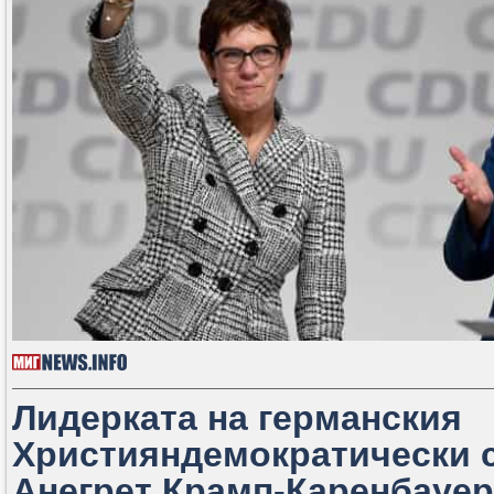
Лидерката на германския
Християндемократически 
Анегрет Крамп-Каренбауер