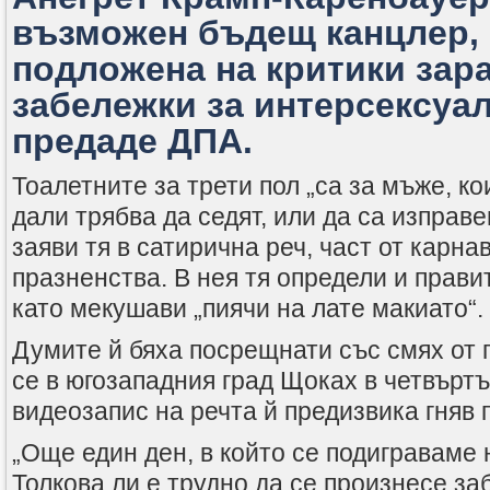
възможен бъдещ канцлер,
подложена на критики зар
забележки за интерсексуал
предаде ДПА
.
Тоалетните за трети пол „са за мъже, к
дали трябва да седят, или да са изправе
заяви тя в сатирична реч, част от карна
празненства. В нея тя определи и прави
като мекушави „пиячи на лате макиато“.
Думите й бяха посрещнати със смях от 
се в югозападния град Щоках в четвъртъ
видеозапис на речта й предизвика гняв 
„Още един ден, в който се подиграваме 
Толкова ли е трудно да се произнесе заб