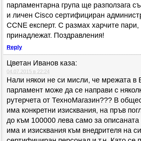
парламентарна група ще разползага с
и личен Cisco сертифициран админист
CCNE eксперт. С размах харчите пари, 
принадлежат. Поздравления!
Reply
Цветан Иванов
каза:
04.07.2015 в 22:24
Нали някои не си мисли, че мрежата в 
парламент може да се направи с няко
рутерчета от ТехноМагазин??? В обще
има конкретни изисквания, на пръв пог
до към 100000 лева само за описанат
има и изисквания към внедрителя на с
сертифициран персонал и т.н. Като се 