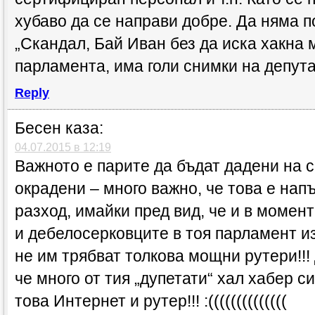
хубаво да се направи добре. Да няма 
„Скандал, Бай Иван без да иска хакна 
парламента, има голи снимки на депута
Reply
Бесен
каза:
04.07.2015 в 12:19
Важното е парите да бъдат дадени на 
окрадени – много важно, че това е на
разход, имайки пред вид, че и в момент
и дебелосерковците в тоя парламент и
не им трябват толкова мощни рутери!!!
че много от тия „дупетати“ хал хабер с
това Интернет и рутер!!! :((((((((((((((