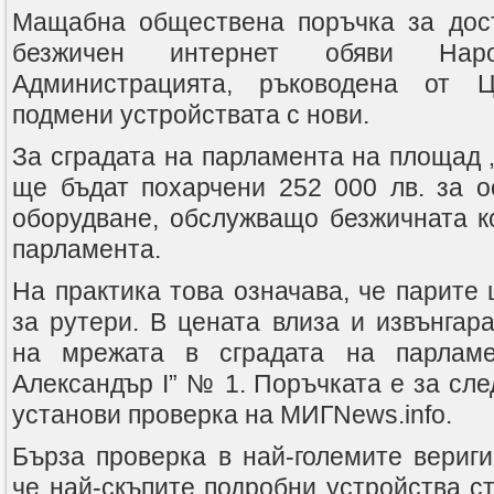
Мащабна обществена поръчка за дост
безжичен интернет обяви Наро
Администрацията, ръководена от 
подмени устройствата с нови.
За сградата на парламента на площад 
ще бъдат похарчени 252 000 лв. за о
оборудване, обслужващо безжичната 
парламента.
На практика това означава, че парите
за рутери. В цената влиза и извънгар
на мрежата в сградата на парламе
Александър І” № 1. Поръчката е за сл
установи проверка на МИГNews.info.
Бърза проверка в най-големите вериги
че най-скъпите подробни устройства ст