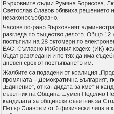
Върховните съдии Румяна Борисова, Л
Светослав Славов обявиха решението н
незаконосъобразно.
Часове по-рано Върховният администра
разгледа по същество делото. Общо 12 
постъпили на 28 октомври по електроне
ВАС. Съгласно Изборния кодекс (ИК) ж
бъдат разгледани и по тях да има съдеб
дневен срок от постъпването им.
Жалбите са подадени от коалиция „Пр
промяната – Демократична България“, п
„Единение“, от кандидата за кмет и кан
съветник на Община Шумен Неделчо Нед
кандидата за общински съветник за Ст
Петър Славов и от 6 физически лица в 