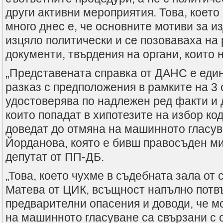
други активни мероприятия. Това, което
много днес е, че основните мотиви за и
изцяло политически и се позоваваха на 
документи, твърдения на органи, които 
„Представената справка от ДАНС е еди
разказ с предположения в рамките на 3 
удостоверява по надлежен ред факти и 
които попадат в хипотезите на избор код
доведат до отмяна на машинното гласув
Йорданова, която е бивш правосъден м
депутат от ПП-ДБ.
„Това, което чухме в съдебната зала от 
Матева от ЦИК, всъщност напълно потв
предварителни опасения и доводи, че м
на машинното гласуване са свързани с 