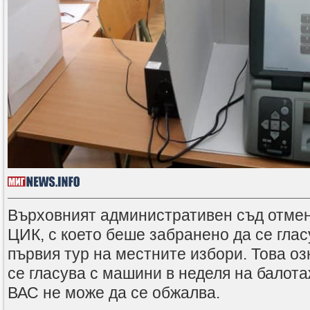
Върховният административен съд отме
ЦИК, с което беше забранено да се гла
първия тур на местните избори. Това оз
се гласува с машини в неделя на балот
ВАС не може да се обжалва.