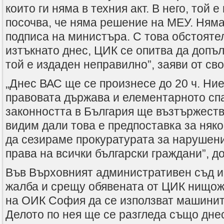
които ги няма в техния акт. В него, той е
посочва, че няма решение на МЕУ. Ням
подписа на министъра. С това обстояте
изтъкнато днес, ЦИК се опитва да допъл
той е издаден неправилно”, заяви от св
„Днес ВАС ще се произнесе до 20 ч. Ние
правовата държава и елементарното сп
законността в България ще възтържеств
видим дали това е предпоставка за няк
да сезираме прокуратурата за нарушен
права на всички български граждани”, 
Във Върховният административен съд 
жалба и срещу обявената от ЦИК нищо
на ОИК София да се използват машините
Делото по нея ще се разгледа също дне