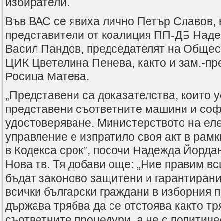
избиратели.
Във ВАС се явиха лично Петър Славов,
представители от коалиция ПП-ДБ Над
Васил Пандов, председателят на Общес
ЦИК Цветелина Пенева, както и зам.-пр
Росица Матева.
„Представени са доказателства, които у
представени съответните машини и соф
удостоверяване. Министерството на ел
управление е изпратило своя акт в рам
в Кодекса срок”, посочи Надежда Йорда
Нова тв. Тя добави още: „Ние правим вс
бъдат законово защитени и гарантирани
всички български граждани в изборния 
държава трябва да се отстоява както тр
съответните процедури, а не с политиче