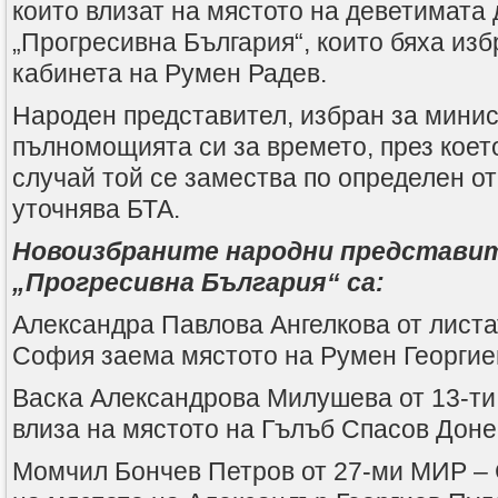
които влизат на мястото на деветимата 
„Прогресивна България“, които бяха изб
кабинета на Румен Радев.
Народен представител, избран за минис
пълномощията си за времето, през което
случай той се замества по определен от
уточнява БТА.
Новоизбраните народни представи
„Прогресивна България“ са:
Александра Павлова Ангелкова от листа
София заема мястото на Румен Георгие
Васка Александрова Милушева от 13-т
влиза на мястото на Гълъб Спасов Доне
Момчил Бончев Петров от 27-ми МИР – 