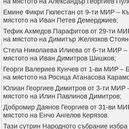
на мястото на Александър Георгиев Пул
Емине Фикри Гюлестан от 9-ти МИР – К
мястото на Иван Петев Демерджиев;
Тефик Ахмедов Парафитов от 29-ти МИР
на мястото на Димитър Желязков Стоян
Стела Николаева Илиева от 6-ти МИР –
мястото на Иван Димитров Шишков;
Георги Валериев Кунчев от 1-ви МИР – 
на мястото на Росица Атанасова Карам
Юлиан Георгиев Димитров от 3-ти МИР 
мястото на Илин Павлинов Димитров;
Добромир Даянов Георгиев от 31-ви МИ
мястото на Енчо Ангелов Керязов.
Тази сутрин Народното събрание избра