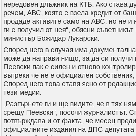
нередовен длъжник на КТБ. Ако става д
речем, АВС, която е взела кредит от бан
продаде активите само на АВС, но не и 
ги е получил от нея“, обясни съветникъ
министър Божидар Лукарски.
Според него в случая има документална
може да направи нищо, за да си получи 
Пеевски пак е силен и отново контролир
въпреки че не е официален собственик,
Според него това ставя ясно от редакци
тези медии.
„Разгърнете ги и ще видите, че в тях ня
срещу Пеевски“, посочи журналистът. Сп
потвърждава и от факта, че месец пред
официалните издания на ДПС депутата 