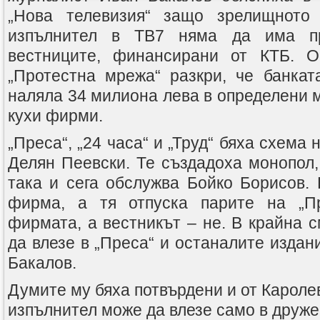
„Нова телевизия“ защо зрелищното
изпълнител в ТВ7 няма да има п
вестниците, финансирани от КТБ. 
„Протестна мрежа“ разкри, че банкат
наляла 34 милиона лева в определени м
кухи фирми.
„Преса“, „24 часа“ и „Труд“ бяха схема
Делян Пеевски. Те създадоха монопол, 
така и сега обслужва Бойко Борисов. 
фирма, а тя отпуска парите на „П
фирмата, а вестникът – не. В крайна 
да влезе в „Преса“ и останалите издани
Бакалов.
Думите му бяха потвърдени и от Кароле
изпълнител може да влезе само в дружес