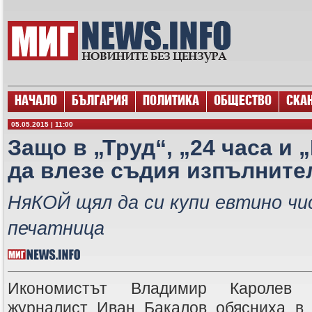
НАЧАЛО
БЪЛГАРИЯ
ПОЛИТИКА
ОБЩЕСТВО
СКА
05.05.2015 | 11:00
Защо в „Труд“, „24 часа и 
да влезе съдия изпълните
НяКОЙ щял да си купи евтино чи
печатница
Икономистът Владимир Каролев 
журналист Иван Бакалов обясниха в 