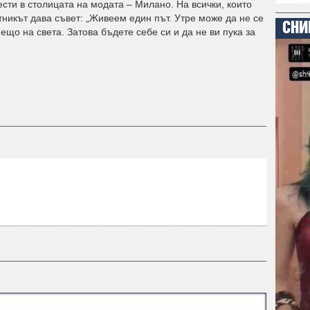
сти в столицата на модата – Милано. На всички, които
стникът дава съвет: „Живеем един път. Утре може да не се
СНИ
ещо на света. Затова бъдете себе си и да не ви пука за