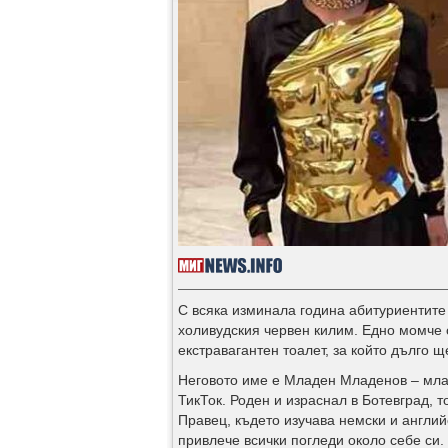
С всяка изминала година абитуриентите 
холивудския червен килим. Едно момче 
екстравагантен тоалет, за който дълго щ
Неговото име е Младен Младенов – млад
ТикТок. Роден и израснал в Ботевград, т
Правец, където изучава немски и англий
привлече всички погледи около себе си.