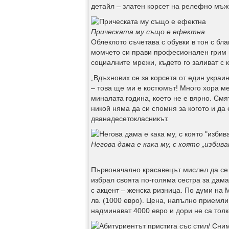
детайл – златен корсет на релефно мъж
Прическата му също е ефектна
Облеклото съчетава с обувки в тон с бл
момчето си прави професионален грим и
социалните мрежи, където го заливат с 
„Вдъхнових се за корсета от един украи
– това ще ми е костюмът! Много хора ме
миналата година, което не е вярно. Смя
никой няма да си спомня за когото и да 
дванадесетокласникът.
Негова дама е кака му, с която „избив
Първоначално красавецът мислел да се 
избрал своята по-голяма сестра за дама
с акцент – женска ризница. По думи на 
лв. (1000 евро). Цена, напълно приемли
надминават 4000 евро и дори не са тол