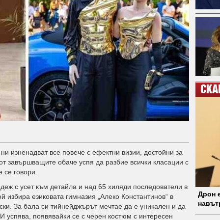
СКА
ни изненадват все повече с ефектни визии, достойни за
от завършващите обаче успя да разбие всички класации с
е се говори.
еж с усет към детайла и над 65 хиляди последователи в
Дрон е
ой избира езиковата гимназия „Алеко Константинов“ в
навът
ски. За бала си тийнейджърът мечтае да е уникален и да
 И успява, появявайки се с черен костюм с интересен