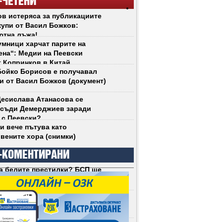
-ЧЕТЕНИ
в истеряса за публикациите
купи от Васил Божков:
ютна лъжа!
мници харчат парите на
на“: Медии на Пеевски
 Копринков в Китай
ойко Борисов е получавал
и от Васил Божков (документ)
есислава Атанасова се
 съди Демерджиев заради
 с Пеевски?
и вече пътува като
вените хора (снимки)
-КОМЕНТИРАНИ
а белите престилки? БСП ще
социализЪма у нас (снимки)
Радев не се срива. Срива се
ческият модел, който той
и