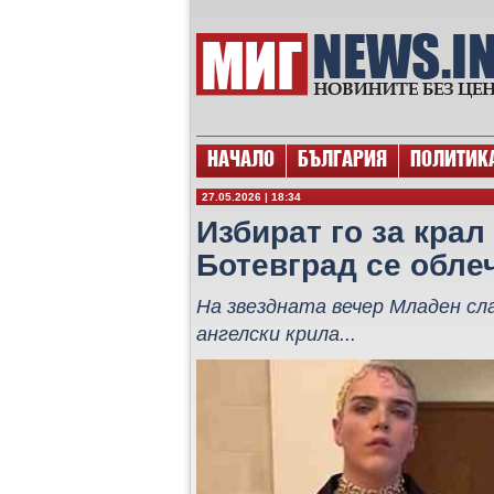
НАЧАЛО
БЪЛГАРИЯ
ПОЛИТИК
27.05.2026 | 18:34
Избират го за крал
Ботевград се облеч
На звездната вечер Младен сл
ангелски крила...