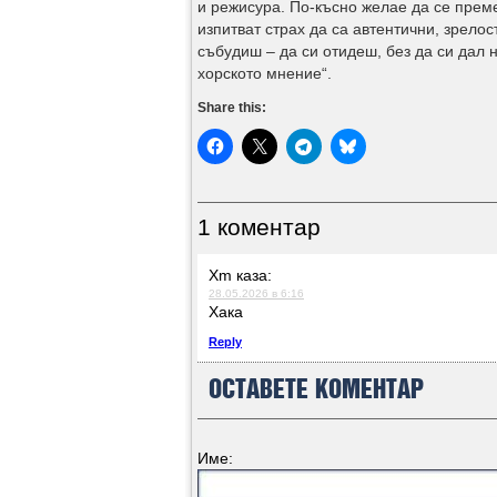
и режисура. По-късно желае да се преме
изпитват страх да са автентични, зрело
събудиш – да си отидеш, без да си дал н
хорското мнение“.
Share this:
1 коментар
Xm
каза:
28.05.2026 в 6:16
Хака
Reply
ОСТАВЕТЕ КОМЕНТАР
Име: