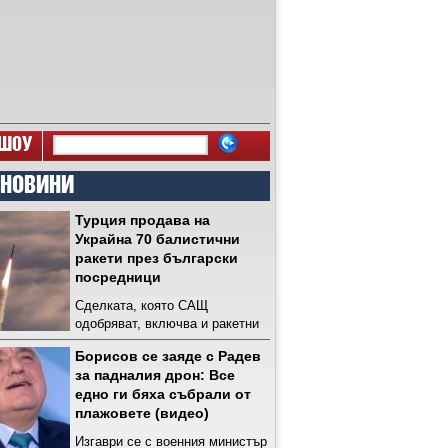
ШОУ
 НОВИНИ
Турция продава на
Украйна 70 балистични
ракети през български
посредници
Сделката, която САЩ
одобряват, включва и ракетни
системи за многократно
Борисов се заяде с Радев
изстрелване, както и касетъчни
за падналия дрон: Все
боеприпаси
едно ги бяха събрали от
плажовете (видео)
Изгаври се с военния министър