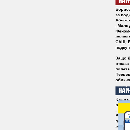
НАЙ
Борисо
за под
Абсол
„Малоу
Феноме
пращат
САЩ: Б
подкуп
Защо Д
отказа
полета
Пеевск
обикно
НАЙ
Къде с
връща 
Румен 
полити
побед