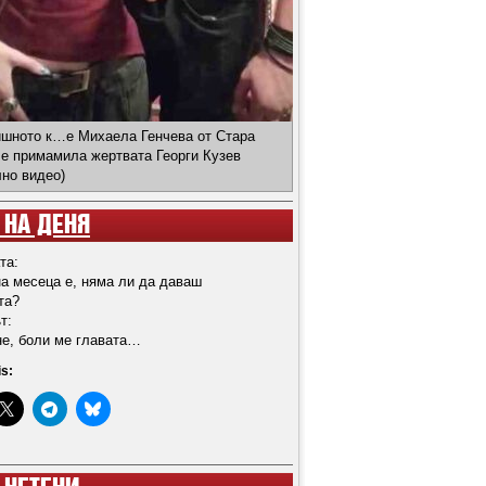
ишното к…е Михаела Генчева от Стара
 е примамила жертвата Георги Кузев
лно видео)
 НА ДЕНЯ
та:
на месеца е, няма ли да даваш
та?
т:
не, боли ме главата…
is: