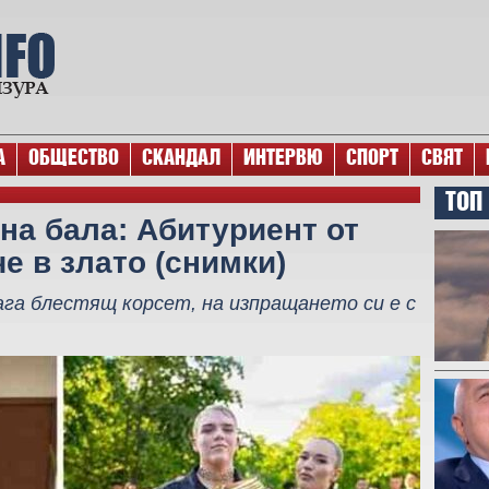
А
ОБЩЕСТВО
СКАНДАЛ
ИНТЕРВЮ
СПОРТ
СВЯТ
ТОП
 на бала: Абитуриент от
е в злато (снимки)
ага блестящ корсет, на изпращането си е с