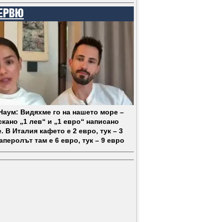
ЕРВЮ
 Наум: Видяхме го на нашето море –
кано „1 лев“ и „1 евро“ написано
. В Италия кафето е 2 евро, тук – 3
аперолът там е 6 евро, тук – 9 евро