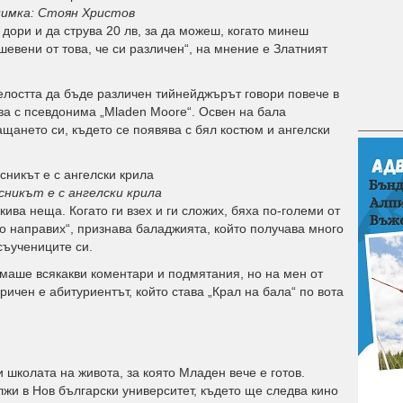
имка: Стоян Христов
 дори и да струва 20 лв, за да можеш, когато минеш
шевени от това, че си различен“, на мнение е Златният
лостта да бъде различен тийнейджърът говори повече в
ва с псевдонима „Mladen Moore“. Освен на бала
щането си, където се появява с бял костюм и ангелски
никът е с ангелски крила
ива неща. Когато ги взех и ги сложих, бяха по-големи от
 го направих“, признава баладжията, който получава много
съучениците си.
имаше всякакви коментари и подмятания, но на мен от
оричен е абитуриентът, който става „Крал на бала“ по вота
школата на живота, за която Младен вече е готов.
жи в Нов български университет, където ще следва кино