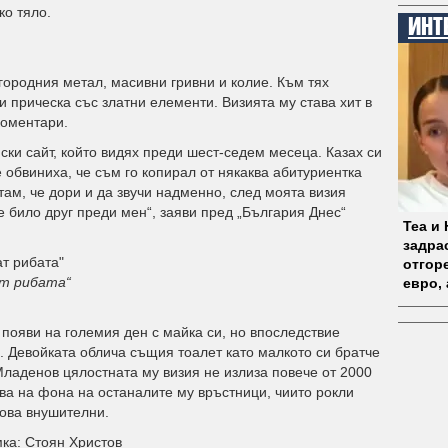
ко тяло.
ИНТ
агородния метал, масивни гривни и колие. Към тях
 прическа със златни елементи. Визията му става хит в
коментари.
нски сайт, който видях преди шест-седем месеца. Казах си
 обвиниха, че съм го копирал от някаква абитуриентка
там, че дори и да звучи надменно, след моята визия
е било друг преди мен“, заяви пред „България Днес“
Теа и
задрас
отгоре
ат рибата“
евро, 
появи на големия ден с майка си, но впоследствие
. Девойката облича същия тоалет като малкото си братче
Младенов цялостната му визия не излиза повече от 2000
ва на фона на останалите му връстници, чиито рокли
кова внушителни.