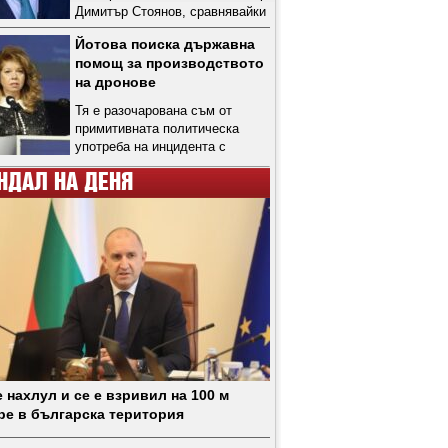
Димитър Стоянов, сравнявайки
го с голото рамо на
Йотова поиска държавна
външния министър Велислава
помощ за производството
Петрова-Чамова, заради
на дронове
тениската, с която беше
облечен, на която видимо беше
Тя е разочарована съм от
изписано "Кинтекс", но
примитивната политическа
впоследствие изтрито в
употреба на инцидента с
репортажите
украински дрон
НДАЛ НА ДЕНЯ
 нахлул и се е взривил на 100 м
ре в българска територия