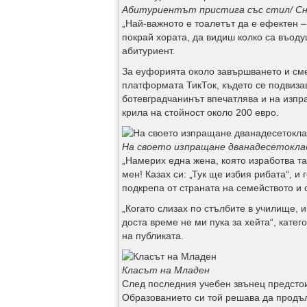
Абитуриентът пристига със стил/ Сн
„Най-важното е тоалетът да е ефектен –
покрай хората, да видиш колко са въоду
абитуриент.
За еуфорията около завършването и сме
платформата ТикТок, където се подвиза
ботевградчанинът впечатлява и на изпра
крила на стойност около 200 евро.
На своето изпращане дванадесетоклас
„Намерих една жена, която изработва так
мен! Казах си: „Тук ще избия рибата“, и
подкрепа от страната на семейството и 
„Когато слизах по стълбите в училище, 
доста време не ми пука за хейта“, катег
на публиката.
Класът на Младен
След последния учебен звънец предстои 
Образованието си той решава да продъл