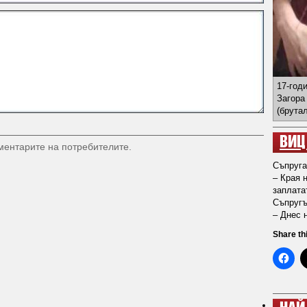
17-год
Загора
(брута
ВИЦ
оментарите на потребителите.
Съпруга
– Края 
заплата
Съпругъ
– Днес 
Share th