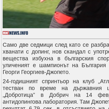
Само две седмици след като се разбра
хванати с допинг, нов скандал с упот
вещества избухна в българския спор
уличеният е шампионът на България 
Георги Георгиев-Джопето.
24-годишният спринтьор на клуб „Ат
тестван по време на държавния 
„Добротица” в Добрич на 14 фев
антидопингова лаборатория. Там Джопет
резултат 6,79 сек. в отсъствието н