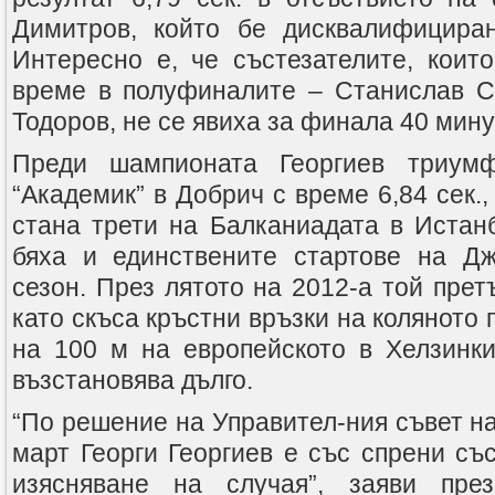
Димитров, който бе дисквалифициран
Интересно е, че състезателите, които
време в полуфиналите – Станислав С
Тодоров, не се явиха за финала 40 мину
Преди шампионата Георгиев триум
“Академик” в Добрич с време 6,84 сек.,
стана трети на Балканиадата в Истанб
бяха и единствените стартове на Дж
сезон. През лятото на 2012-а той прет
като скъса кръстни връзки на коляното 
на 100 м на европейското в Хелзинк
възстановява дълго.
“По решение на Управител-ния съвет н
март Георги Георгиев е със спрени съ
изясняване на случая”, заяви пре