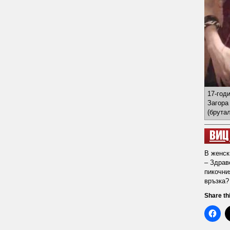
17-год
Загора
(брута
ВИЦ
В женск
– Здрав
пикочни
връзка?
Share th