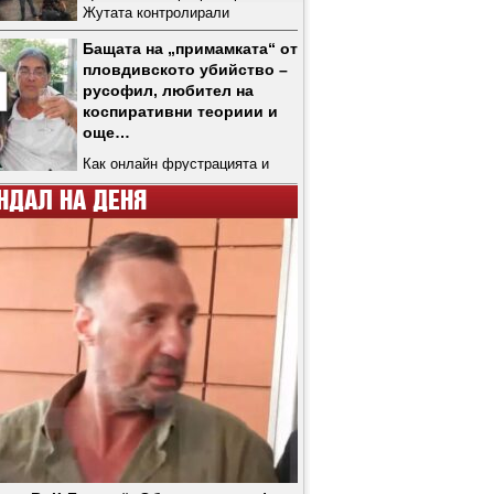
Жутата контролирали
лабораторията, издал ги
Бащата на „примамката“ от
арестуваният дилър Сашо
пловдивското убийство –
Гугутката
русофил, любител на
коспиративни теориии и
още…
Как онлайн фрустрацията и
семейната среда отгледаха
НДАЛ НА ДЕНЯ
децата-убийци