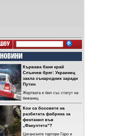
ШОУ
 НОВИНИ
Кървава баня край
Слънчев бряг: Украинец
закла сънародник заради
Путин
Жертвата е бил със статут на
бежанец
Кои са босовете на
разбитата фабрика за
фентанил във
„Факултета“?
Циганските тартори Гаро и