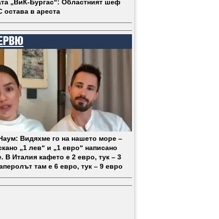
та „ВиК-Бургас“: Областният шеф
С остава в ареста
ЕРВЮ
 Наум: Видяхме го на нашето море –
кано „1 лев“ и „1 евро“ написано
. В Италия кафето е 2 евро, тук – 3
аперолът там е 6 евро, тук – 9 евро