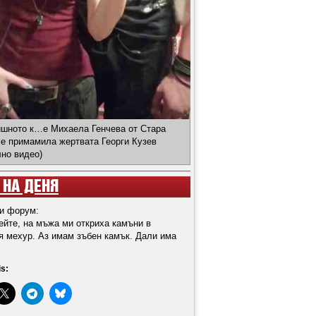
ишното к…е Михаела Генчева от Стара
 е примамила жертвата Георги Кузев
лно видео)
 НА ДЕНЯ
и форум:
ейте, на мъжа ми откриха камъни в
я мехур. Аз имам зъбен камък. Дали има
is: