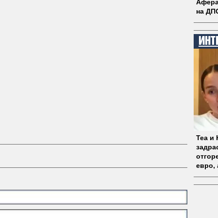
Афера
на ДП
ИНТ
Теа и
задрас
отгоре
евро, 