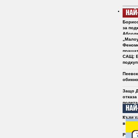
НАЙ
Борисо
за под
Абсол
„Малоу
Феноме
пращат
САЩ: Б
подкуп
Пеевск
обикно
Защо Д
отказа
полета
НАЙ
Къде с
връща 
Румен 