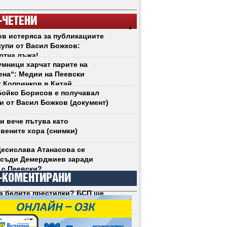
-ЧЕТЕНИ
в истеряса за публикациите
купи от Васил Божков:
ютна лъжа!
мници харчат парите на
на“: Медии на Пеевски
 Копринков в Китай
ойко Борисов е получавал
и от Васил Божков (документ)
и вече пътува като
вените хора (снимки)
есислава Атанасова се
 съди Демерджиев заради
 с Пеевски?
-КОМЕНТИРАНИ
а белите престилки? БСП ще
социализЪма у нас (снимки)
Радев не се срива. Срива се